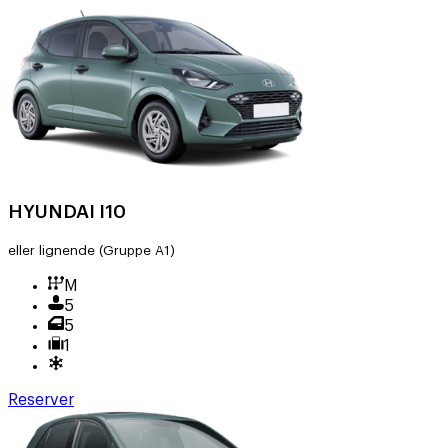
HYUNDAI I10
eller lignende
(Gruppe A1)
M
5
5
1
Reserver