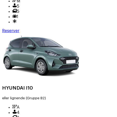
M
5
5
1
Reserver
HYUNDAI I10
eller lignende
(Gruppe B2)
A
4