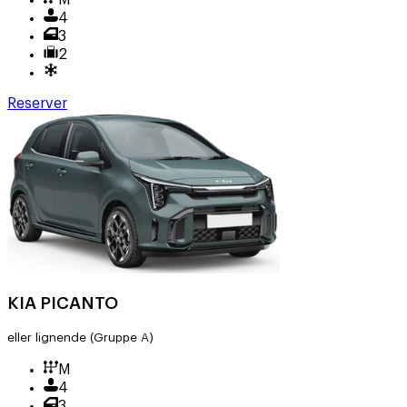
M
4
3
2
Reserver
KIA PICANTO
eller lignende
(Gruppe A)
M
4
3