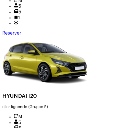
M
5
5
1
Reserver
HYUNDAI I20
eller lignende
(Gruppe B)
M
5