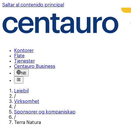
Saltar al contenido principal
Kontorer
Flate
Tjenester
Centauro Business
NB
Leiebil
/
Virksomhet
/
Sponsorer og kompaniskap
/
Terra Natura