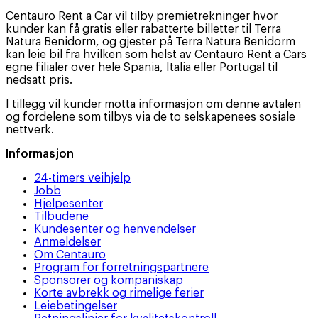
Centauro Rent a Car vil tilby premietrekninger hvor
kunder kan få gratis eller rabatterte billetter til Terra
Natura Benidorm, og gjester på Terra Natura Benidorm
kan leie bil fra hvilken som helst av Centauro Rent a Cars
egne filialer over hele Spania, Italia eller Portugal til
nedsatt pris.
I tillegg vil kunder motta informasjon om denne avtalen
og fordelene som tilbys via de to selskapenees sosiale
nettverk.
Informasjon
24-timers veihjelp
Jobb
Hjelpesenter
Tilbudene
Kundesenter og henvendelser
Anmeldelser
Om Centauro
Program for forretningspartnere
Sponsorer og kompaniskap
Korte avbrekk og rimelige ferier
Leiebetingelser