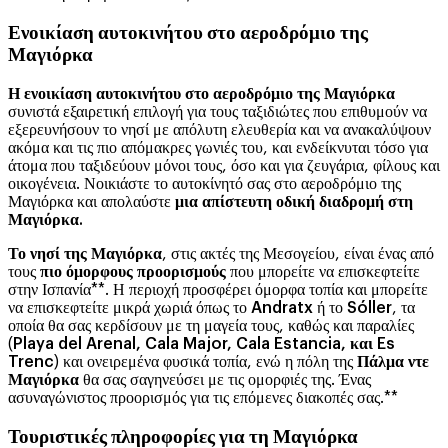
Ενοικίαση αυτοκινήτου στο αεροδρόμιο της
Μαγιόρκα
Η ενοικίαση αυτοκινήτου στο αεροδρόμιο της Μαγιόρκα
συνιστά εξαιρετική επιλογή για τους ταξιδιώτες που επιθυμούν να
εξερευνήσουν το νησί με απόλυτη ελευθερία και να ανακαλύψουν
ακόμα και τις πιο απόμακρες γωνιές του, και ενδείκνυται τόσο για
άτομα που ταξιδεύουν μόνοι τους, όσο και για ζευγάρια, φίλους και
οικογένεια. Νοικιάστε το αυτοκίνητό σας στο αεροδρόμιο της
Μαγιόρκα και απολαύστε
μια απίστευτη οδική διαδρομή στη
Μαγιόρκα.
Το νησί της Μαγιόρκα
, στις ακτές της Μεσογείου, είναι ένας από
τους
πιο όμορφους προορισμούς
που μπορείτε να επισκεφτείτε
στην Ισπανία**. Η περιοχή προσφέρει όμορφα τοπία και μπορείτε
να επισκεφτείτε μικρά χωριά όπως το
Andratx
ή το
Sóller
, τα
οποία θα σας κερδίσουν με τη μαγεία τους, καθώς και παραλίες
(
Playa del Arenal, Cala Major, Cala Estancia, και Es
Trenc
) και ονειρεμένα φυσικά τοπία, ενώ η πόλη της
Πάλμα ντε
Μαγιόρκα
θα σας σαγηνεύσει με τις ομορφιές της. Ένας
ασυναγώνιστος προορισμός για τις επόμενες διακοπές σας.**
Τουριστικές πληροφορίες για τη Μαγιόρκα