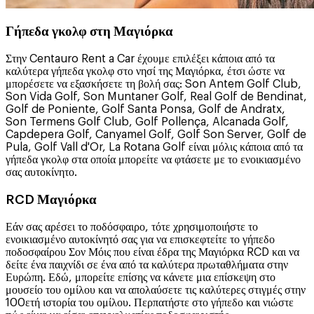
Γήπεδα γκολφ στη Μαγιόρκα
Στην Centauro Rent a Car έχουμε επιλέξει κάποια από τα
καλύτερα γήπεδα γκολφ στο νησί της Μαγιόρκα, έτσι ώστε να
μπορέσετε να εξασκήσετε τη βολή σας: Son Antem Golf Club,
Son Vida Golf, Son Muntaner Golf, Real Golf de Bendinat,
Golf de Poniente, Golf Santa Ponsa, Golf de Andratx,
Son Termens Golf Club, Golf Pollença, Alcanada Golf,
Capdepera Golf, Canyamel Golf, Golf Son Server, Golf de
Pula, Golf Vall d'Or, La Rotana Golf είναι μόλις κάποια από τα
γήπεδα γκολφ στα οποία μπορείτε να φτάσετε με το ενοικιασμένο
σας αυτοκίνητο.
RCD Μαγιόρκα
Εάν σας αρέσει το ποδόσφαιρο, τότε χρησιμοποιήστε το
ενοικιασμένο αυτοκίνητό σας για να επισκεφτείτε το γήπεδο
ποδοσφαίρου Σον Μόις που είναι έδρα της Μαγιόρκα RCD και να
δείτε ένα παιχνίδι σε ένα από τα καλύτερα πρωταθλήματα στην
Ευρώπη. Εδώ, μπορείτε επίσης να κάνετε μια επίσκεψη στο
μουσείο του ομίλου και να απολαύσετε τις καλύτερες στιγμές στην
100ετή ιστορία του ομίλου. Περπατήστε στο γήπεδο και νιώστε