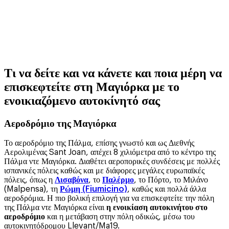
Τι να δείτε και να κάνετε και ποια μέρη να
επισκεφτείτε στη Μαγιόρκα με το
ενοικιαζόμενο αυτοκίνητό σας
Αεροδρόμιο της Μαγιόρκα
Το αεροδρόμιο της Πάλμα, επίσης γνωστό και ως Διεθνής
Αερολιμένας Sant Joan, απέχει 8 χιλιόμετρα από το κέντρο της
Πάλμα ντε Μαγιόρκα. Διαθέτει αεροπορικές συνδέσεις με πολλές
ισπανικές πόλεις καθώς και με διάφορες μεγάλες ευρωπαϊκές
πόλεις, όπως η
Λισαβόνα
, το
Παλέρμο
, το Πόρτο, το Μιλάνο
(Malpensa), τη
Ρώμη (Fiumicino)
, καθώς και πολλά άλλα
αεροδρόμια. Η πιο βολική επιλογή για να επισκεφτείτε την πόλη
της Πάλμα ντε Μαγιόρκα είναι
η ενοικίαση αυτοκινήτου στο
αεροδρόμιο
και η μετάβαση στην πόλη οδικώς, μέσω του
αυτοκινητόδρομου Llevant/Ma19.