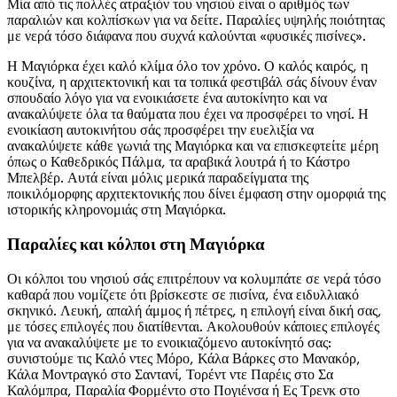
Μία από τις πολλές ατραξιόν του νησιού είναι ο αριθμός των
παραλιών και κολπίσκων για να δείτε. Παραλίες υψηλής ποιότητας
με νερά τόσο διάφανα που συχνά καλούνται «φυσικές πισίνες».
Η Μαγιόρκα έχει καλό κλίμα όλο τον χρόνο. Ο καλός καιρός, η
κουζίνα, η αρχιτεκτονική και τα τοπικά φεστιβάλ σάς δίνουν έναν
σπουδαίο λόγο για να ενοικιάσετε ένα αυτοκίνητο και να
ανακαλύψετε όλα τα θαύματα που έχει να προσφέρει το νησί. Η
ενοικίαση αυτοκινήτου σάς προσφέρει την ευελιξία να
ανακαλύψετε κάθε γωνιά της Μαγιόρκα και να επισκεφτείτε μέρη
όπως ο Καθεδρικός Πάλμα, τα αραβικά λουτρά ή το Κάστρο
Μπελβέρ. Αυτά είναι μόλις μερικά παραδείγματα της
ποικιλόμορφης αρχιτεκτονικής που δίνει έμφαση στην ομορφιά της
ιστορικής κληρονομιάς στη Μαγιόρκα.
Παραλίες και κόλποι στη Μαγιόρκα
Οι κόλποι του νησιού σάς επιτρέπουν να κολυμπάτε σε νερά τόσο
καθαρά που νομίζετε ότι βρίσκεστε σε πισίνα, ένα ειδυλλιακό
σκηνικό. Λευκή, απαλή άμμος ή πέτρες, η επιλογή είναι δική σας,
με τόσες επιλογές που διατίθενται. Ακολουθούν κάποιες επιλογές
για να ανακαλύψετε με το ενοικιαζόμενο αυτοκίνητό σας:
συνιστούμε τις Καλό ντες Μόρο, Κάλα Βάρκες στο Μανακόρ,
Κάλα Μοντραγκό στο Σαντανί, Τορέντ ντε Παρέις στο Σα
Καλόμπρα, Παραλία Φορμέντο στο Πογιένσα ή Ες Τρενκ στο