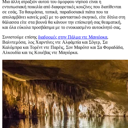
Μια άλλη ατραξιόν αυτού του όμορφου νησιού είναι η
εντυπωσιακή ποικιλία από διαφορετικές κουζίνες που διατίθενται
σε εσάς. Τα θαυμάσια, τοπικά, παραδοσιακά πιάτα που τα
απολαμβάνει κανείς μαζί με το φανταστικό σκηνικό, είτε δίπλα στη
θάλασσα είτε στα βουνά θα κάνουν την επίσκεψή σας θεαματική,
και όλα εύκολα προσβάσιμα με το ενοικιασμένο αυτοκίνητό σας.
Συνιστούμε επίσης
διαδρομές στην Πάλμα ντε Μαγιόρκα
,
Βαλντεμόσα, λος Χαρντίνες ντε Αλφάμπία και Σόγερ, Σα
Καλόμπρα και Τορέντ ντε Παρέις, Σον Μαρότσ και Σα Φοραδάδα,
Αλκουδία και τις Κουέβας ντε Μαγιόρκα.