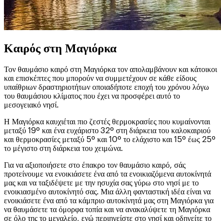
Καιρός στη Μαγιόρκα
Τον θαυμάσιο καιρό στη Μαγιόρκα τον απολαμβάνουν και κάτοικοι
και επισκέπτες που μπορούν να συμμετέχουν σε κάθε είδους
υπαίθριων δραστηριοτήτων οποιαδήποτε εποχή του χρόνου λόγω
του θαυμάσιου κλίματος που έχει να προσφέρει αυτό το
μεσογειακό νησί.
Η Μαγιόρκα καυχιέται πιο ζεστές θερμοκρασίες που κυμαίνονται
μεταξύ 19º και ένα ευχάριστο 32º στη διάρκεια του καλοκαιριού
και θερμοκρασίες μεταξύ 5º και 10º το ελάχιστο και 15º έως 25º
το μέγιστο στη διάρκεια του χειμώνα.
Για να αξιοποιήσετε στο έπακρο τον θαυμάσιο καιρό, σάς
προτείνουμε να ενοικιάσετε ένα από τα ενοικιαζόμενα αυτοκίνητά
μας και να ταξιδέψετε με την ησυχία σας γύρω στο νησί με το
ενοικιασμένο αυτοκίνητό σας. Μια άλλη φανταστική ιδέα είναι να
ενοικιάσετε ένα από τα κάμπριο αυτοκίνητά μας στη Μαγιόρκα για
να θαυμάσετε τα όμορφα τοπία και να ανακαλύψετε τη Μαγιόρκα
σε όλο της το μεγαλείο, ενώ περιηγείστε στο νησί και οδηγείτε το