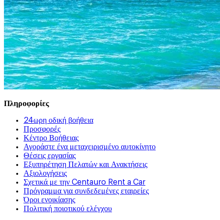
Πληροφορίες
24ωρη οδική βοήθεια
Προσφορές
Κέντρο Βοήθειας
Αγοράστε ένα μεταχειρισμένο αυτοκίνητο
Θέσεις εργασίας
Εξυπηρέτηση Πελατών και Ανακτήσεις
Αξιολογήσεις
Σχετικά με την Centauro Rent a Car
Πρόγραμμα για συνδεδεμένες εταιρείες
Όροι ενοικίασης
Πολιτική ποιοτικού ελέγχου