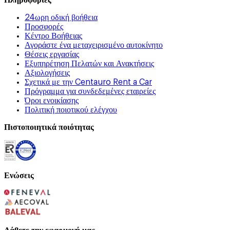
24ωρη οδική βοήθεια
Προσφορές
Κέντρο Βοήθειας
Αγοράστε ένα μεταχειρισμένο αυτοκίνητο
Θέσεις εργασίας
Εξυπηρέτηση Πελατών και Ανακτήσεις
Αξιολογήσεις
Σχετικά με την Centauro Rent a Car
Πρόγραμμα για συνδεδεμένες εταιρείες
Όροι ενοικίασης
Πολιτική ποιοτικού ελέγχου
Πιστοποιητικά ποιότητας
Ενώσεις