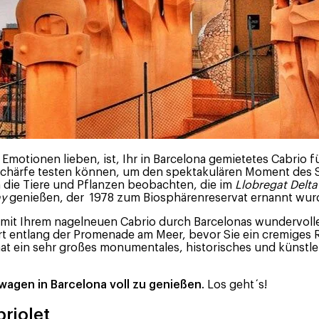
ke Emotionen lieben, ist, Ihr in Barcelona gemietetes Cabrio
Sehschärfe testen können, um den spektakulären Moment de
 die Tiere und Pflanzen beobachten, die im
Llobregat Delta
ny
genießen, der 1978 zum Biosphärenreservat ernannt wur
e mit Ihrem nagelneuen Cabrio durch Barcelonas wundervoll
hrt entlang der Promenade am Meer, bevor Sie ein cremiges
t ein sehr großes monumentales, historisches und künstle
wagen in Barcelona voll zu genießen
. Los geht´s!
riolet