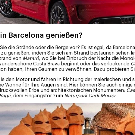
 in Barcelona genießen?
 Sie die Strände oder die Berge vor? Es ist egal, da Barcelon
o zu genießen, indem Sie sich am Strand bestaunen sehen l
strand von
Mataró
, wo Sie bei Einbruch der Nacht die Mon
 wunderschöne Costa Brava beginnt oder das verlockende
C
n haben, Ihren Gaumen zu verwöhnen. Dazu probieren Sie e
Sie den Motor und fahren in Richtung der malerischen und
eine Wonne für Ihre Augen sind. Hier können Sie auch einige
ndrucksvollen Erbe und architektonischen Monumenten;
Cas
Bagá
, dem Eingangstor zum
Naturpark Cadí-Moixer.