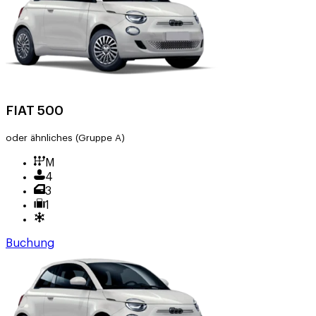
FIAT 500
oder ähnliches
(Gruppe A)
M
4
3
1
Buchung