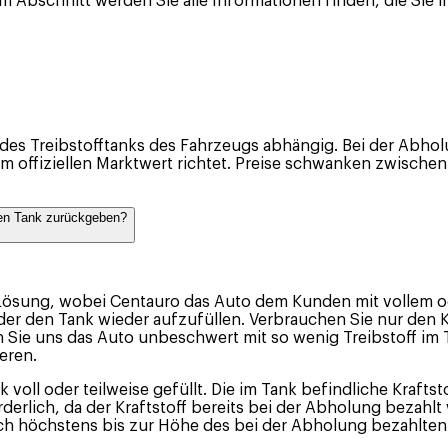
em Abschnitt werden Sie alle Informationen finden, die Sie
tät des Treibstofftanks des Fahrzeugs abhängig. Bei der Ab
dem offiziellen Marktwert richtet. Preise schwanken zwische
llen Tank zurückgeben?
 Lösung, wobei Centauro das Auto dem Kunden mit vollem ode
er den Tank wieder aufzufüllen. Verbrauchen Sie nur den Kr
 Sie uns das Auto unbeschwert mit so wenig Treibstoff im T
eren.
k voll oder teilweise gefüllt. Die im Tank befindliche Kraft
derlich, da der Kraftstoff bereits bei der Abholung bezahlt
och höchstens bis zur Höhe des bei der Abholung bezahlten