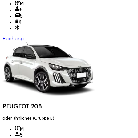
M
5
5
1
Buchung
PEUGEOT 208
oder ähnliches
(Gruppe B)
M
5