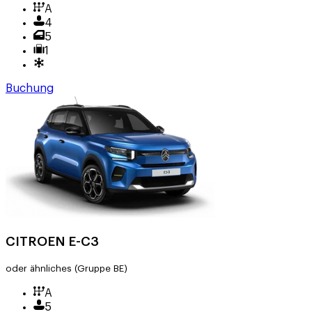
A
4
5
1
Buchung
CITROEN E-C3
oder ähnliches
(Gruppe BE)
A
5