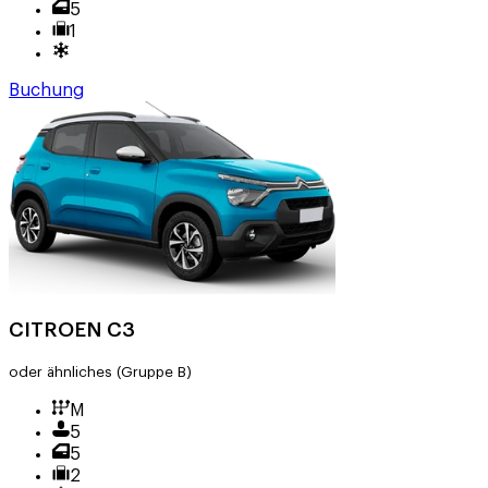
5
1
Buchung
CITROEN C3
oder ähnliches
(Gruppe B)
M
5
5
2