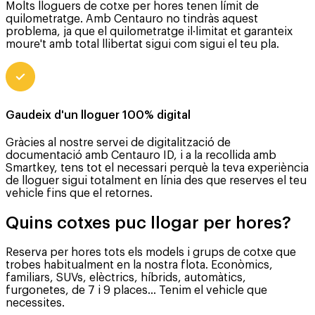
Molts lloguers de cotxe per hores tenen límit de
quilometratge. Amb Centauro no tindràs aquest
problema, ja que el quilometratge il·limitat et garanteix
moure't amb total llibertat sigui com sigui el teu pla.
Gaudeix d'un lloguer 100% digital
Gràcies al nostre servei de digitalització de
documentació amb Centauro ID, i a la recollida amb
Smartkey, tens tot el necessari perquè la teva experiència
de lloguer sigui totalment en línia des que reserves el teu
vehicle fins que el retornes.
Quins cotxes puc llogar per hores?
Reserva per hores tots els models i grups de cotxe que
trobes habitualment en la nostra flota. Econòmics,
familiars, SUVs, elèctrics, híbrids, automàtics,
furgonetes, de 7 i 9 places... Tenim el vehicle que
necessites.