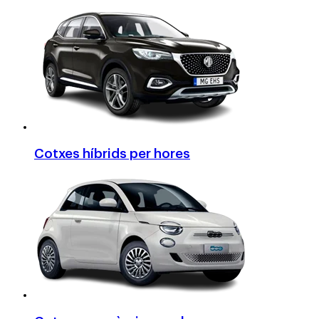
Cotxes híbrids per hores