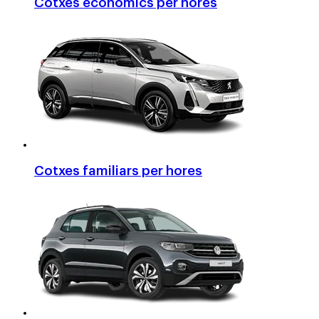
Cotxes econòmics per hores
Cotxes familiars per hores