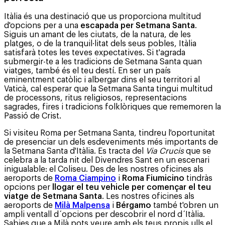
Itàlia és una destinació que us proporciona multitud
d'opcions per a una
escapada per Setmana Santa
.
Siguis un amant de les ciutats, de la natura, de les
platges, o de la tranquil·litat dels seus pobles, Itàlia
satisfarà totes les teves expectatives. Si t'agrada
submergir-te a les tradicions de Setmana Santa quan
viatges, també és el teu destí. En ser un país
eminentment catòlic i albergar dins el seu territori al
Vaticà, cal esperar que la Setmana Santa tingui multitud
de processons, ritus religiosos, representacions
sagrades, fires i tradicions folklòriques que rememoren la
Passió de Crist.
Si visiteu Roma per Setmana Santa, tindreu l'oportunitat
de presenciar un dels esdeveniments més importants de
la Setmana Santa d'Itàlia. Es tracta del
Via Crucis
que se
celebra a la tarda nit del Divendres Sant en un escenari
inigualable: el Coliseu. Des de les nostres oficines als
aeroports de
Roma Ciampino
i
Roma Fiumicino
tindràs
opcions per
llogar el teu vehicle per començar el teu
viatge de Setmana Santa
. Les nostres oficines als
aeroports de
Milà Malpensa
i
Bérgamo
també t'obren un
ampli ventall d´opcions per descobrir el nord d´Itàlia.
Sabies que a Milà pots veure amb els teus propis ulls el