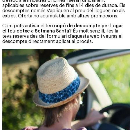
d'estoc a les nostres oficines i seran únicament
aplicables sobre reserves de fins a 14 dies de durada. Els
descomptes només s'apliquen al preu del lloguer, no als
extres. Oferta no acumulable amb altres promocions.
Com pots activar el teu
cupó de descompte per llogar
el teu cotxe a Setmana Santa
? És molt senzill, fes la
teva reserva des del formulari d'aquesta web i veuràs el
descompte directament aplicat al procés.