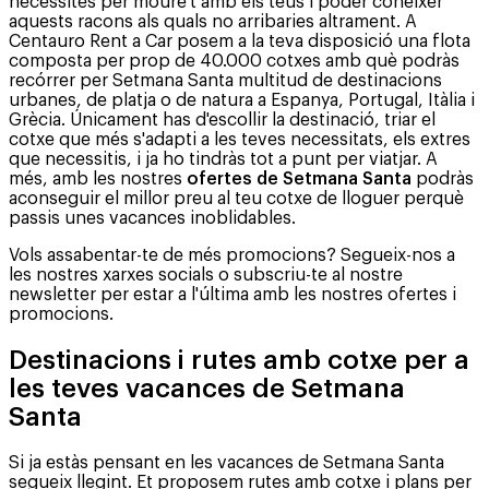
necessites per moure't amb els teus i poder conèixer
aquests racons als quals no arribaries altrament. A
Centauro Rent a Car posem a la teva disposició una flota
composta per prop de 40.000 cotxes amb què podràs
recórrer per Setmana Santa multitud de destinacions
urbanes, de platja o de natura a Espanya, Portugal, Itàlia i
Grècia. Únicament has d'escollir la destinació, triar el
cotxe que més s'adapti a les teves necessitats, els extres
que necessitis, i ja ho tindràs tot a punt per viatjar. A
més, amb les nostres
ofertes de Setmana Santa
podràs
aconseguir el millor preu al teu cotxe de lloguer perquè
passis unes vacances inoblidables.
Vols assabentar-te de més promocions? Segueix-nos a
les nostres xarxes socials o subscriu-te al nostre
newsletter per estar a l'última amb les nostres ofertes i
promocions.
Destinacions i rutes amb cotxe per a
les teves vacances de Setmana
Santa
Si ja estàs pensant en les vacances de Setmana Santa
segueix llegint. Et proposem rutes amb cotxe i plans per