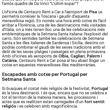
famós quadre de Da Vinci "L'últim sopar"?
L'oficina de Centauro Rent a Car a l'aeroport de
Pisa
us
permetrà conèixer la Toscana i gaudir d'aquesta
meravellosa regió. En només una hora amb cotxe és fàcil
arribar a Florència, una de les destinacions més visitades
d'Itàlia, on a més tenen lloc una de les celebracions més
emblemàtiques de la Setmana Santa italiana: l'explosió del
carro. Són sentides també les celebracions de Setmana
Santa a les illes italianes de Sardenya i Sicília, destins on
podràs combinar el gaudi de les seves tradicions amb el
delit de les seves platges i paisatges en plena primavera.
Amb oficines als aeroports de
Olbia, Cagliari, Palerm i
Catània
, Centauro Rent a Car posa al teu abast llogar un
cotxe en aquestes meravelloses illes mediterrànies.
Escapades amb cotxe per Portugal per
Setmana Santa
Si busques el costat més religiós de la festivitat,
Portugal
és la teva destinació. I és que, encara que no se celebra a
tot el territori de la mateixa manera, les processons i
actes que es realitzen estan carregades d'un
fort sentit
religiós
i se celebren amb magnificència.