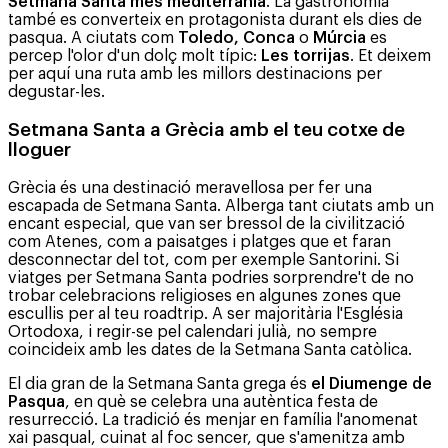
Setmana Santa més mediterrània
. La gastronomia
també es converteix en protagonista durant els dies de
pasqua. A ciutats com
Toledo, Conca
o
Múrcia
es
percep l'olor d'un dolç molt típic:
Les torrijas
. Et deixem
per aquí una ruta amb les millors destinacions per
degustar-les.
Setmana Santa a Grècia amb el teu cotxe de
lloguer
Grècia és una destinació meravellosa per fer una
escapada de Setmana Santa. Alberga tant ciutats amb un
encant especial, que van ser bressol de la civilització
com Atenes, com a paisatges i platges que et faran
desconnectar del tot, com per exemple Santorini. Si
viatges per Setmana Santa podries sorprendre't de no
trobar celebracions religioses en algunes zones que
escullis per al teu roadtrip. A ser majoritària l'Església
Ortodoxa, i regir-se pel calendari julià, no sempre
coincideix amb les dates de la Setmana Santa catòlica.
El dia gran de la Setmana Santa grega és
el Diumenge de
Pasqua
, en què se celebra una autèntica festa de
resurrecció. La tradició és menjar en família l'anomenat
xai pasqual, cuinat al foc sencer, que s'amenitza amb