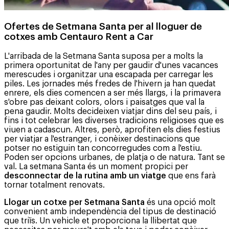
Ofertes de Setmana Santa per al lloguer de
cotxes amb Centauro Rent a Car
L'arribada de la Setmana Santa suposa per a molts la
primera oportunitat de l'any per gaudir d'unes vacances
merescudes i organitzar una escapada per carregar les
piles. Les jornades més fredes de l'hivern ja han quedat
enrere, els dies comencen a ser més llargs, i la primavera
s'obre pas deixant colors, olors i paisatges que val la
pena gaudir. Molts decideixen viatjar dins del seu país, i
fins i tot celebrar les diverses tradicions religioses que es
viuen a cadascun. Altres, però, aprofiten els dies festius
per viatjar a l'estranger, i conèixer destinacions que
potser no estiguin tan concorregudes com a l'estiu.
Poden ser opcions urbanes, de platja o de natura. Tant se
val. La setmana Santa és un moment propici per
desconnectar de la rutina amb un viatge
que ens farà
tornar totalment renovats.
Llogar un cotxe per Setmana Santa
és una opció molt
convenient amb independència del tipus de destinació
que triïs. Un vehicle et proporciona la llibertat que