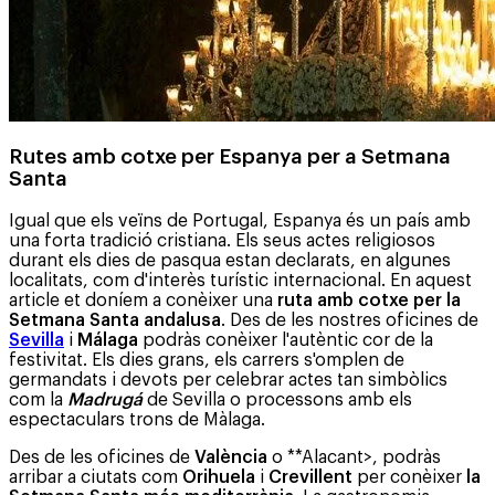
Rutes amb cotxe per Espanya per a Setmana
Santa
Igual que els veïns de Portugal, Espanya és un país amb
una forta tradició cristiana. Els seus actes religiosos
durant els dies de pasqua estan declarats, en algunes
localitats, com d'interès turístic internacional. En aquest
article et doníem a conèixer una
ruta amb cotxe per la
Setmana Santa andalusa
. Des de les nostres oficines de
Sevilla
i
Málaga
podràs conèixer l'autèntic cor de la
festivitat. Els dies grans, els carrers s'omplen de
germandats i devots per celebrar actes tan simbòlics
com la
Madrugá
de Sevilla o processons amb els
espectaculars trons de Màlaga.
Des de les oficines de
València
o **Alacant>, podràs
arribar a ciutats com
Orihuela
i
Crevillent
per conèixer
la