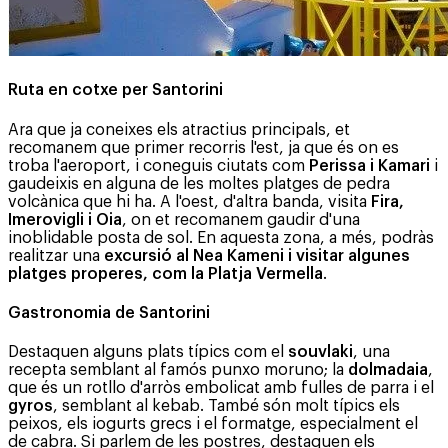
Ruta en cotxe per Santorini
Ara que ja coneixes els atractius principals, et
recomanem que primer recorris l'est, ja que és on es
troba l'aeroport, i coneguis ciutats com
Perissa i Kamari
i
gaudeixis en alguna de les moltes platges de pedra
volcànica que hi ha. A l'oest, d'altra banda, visita
Fira,
Imerovigli i Oia
, on et recomanem gaudir d'una
inoblidable posta de sol. En aquesta zona, a més, podràs
realitzar una
excursió al Nea Kameni i visitar algunes
platges properes, com la Platja Vermella
.
Gastronomia de Santorini
Destaquen alguns plats típics com el
souvlaki
, una
recepta semblant al famós punxo moruno; la
dolmadaia
,
que és un rotllo d'arròs embolicat amb fulles de parra i el
gyros
, semblant al kebab. També són molt típics els
peixos, els iogurts grecs i el formatge, especialment el
de cabra. Si parlem de les postres, destaquen els