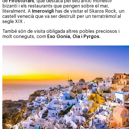
de
Firostofani
, que destaca pel seu antic monestir
bizantí i els restaurants que pengen sobre el mar,
literalment. A
Imerovigli
has de visitar el Skaros Rock, un
castell venecià que va ser destruït per un terratrèmol al
segle XIX .
També són de visita obligada altres pobles preciosos i
molt coneguts, com
Exo Gonia, Oia i Pyrgos
.