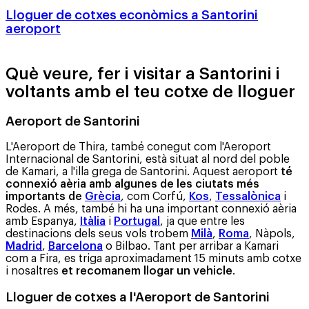
Lloguer de cotxes econòmics a Santorini
aeroport
Què veure, fer i visitar a Santorini i
voltants amb el teu cotxe de lloguer
Aeroport de Santorini
L'Aeroport de Thira, també conegut com l'Aeroport
Internacional de Santorini, està situat al nord del poble
de Kamari, a l'illa grega de Santorini. Aquest aeroport
té
connexió aèria amb algunes de les ciutats més
importants de
Grècia
, com Corfú,
Kos
,
Tessalònica
i
Rodes. A més, també hi ha una important connexió aèria
amb Espanya,
Itàlia
i
Portugal
, ja que entre les
destinacions dels seus vols trobem
Milà
,
Roma
, Nàpols,
Madrid
,
Barcelona
o Bilbao. Tant per arribar a Kamari
com a Fira, es triga aproximadament 15 minuts amb cotxe
i nosaltres
et recomanem llogar un vehicle
.
Lloguer de cotxes a l'Aeroport de Santorini