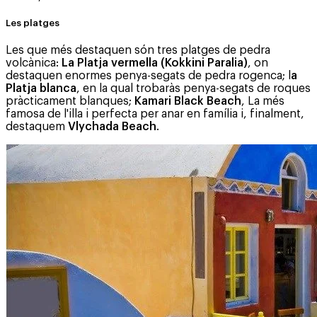
Les platges
Les que més destaquen són tres platges de pedra
volcànica:
La Platja vermella (Kokkini Paralia)
, on
destaquen enormes penya-segats de pedra rogenca; l
a
Platja blanca
, en la qual trobaràs penya-segats de roques
pràcticament blanques;
Kamari Black Beach
, La més
famosa de l'illa i perfecta per anar en família i, finalment,
destaquem
Vlychada Beach
.