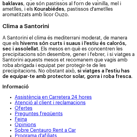
baklavas
, que són pastissos al forn de vainilla, mel i
ametlles, i els
Kourabiédes
, pastissos d'ametlles
aromatitzats amb licor Ouzo.
Clima a Santorini
A Santorini el clima és mediterrani moderat, de manera
que els
hiverns són curts i suaus i l'estiu és calorós,
sec i assolellat
. Els mesos en què es concentren les
precipitacions són desembre, gener i febrer, i si viatges a
Santorini aquests mesos et recomanem que vagis amb
roba abrigada i equipat per protegir-te de les
precipitacions. No obstant això,
si viatges a l'estiu has
de equipar-te amb protector solar, gorra i roba fresca
.
Informació
Assistència en Carretera 24 hores
Atenció al client i reclamacions
Ofertes
Preguntes freqüents
Feina
Opinions
Sobre Centauro Rent a Car
Programa d’afiliats