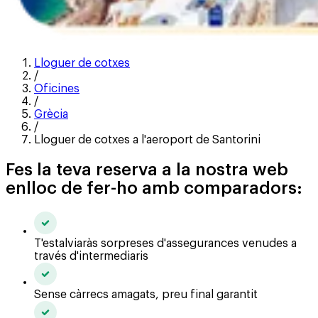
Lloguer de cotxes
/
Oficines
/
Grècia
/
Lloguer de cotxes a l'aeroport de Santorini
Fes la teva reserva a la nostra web
enlloc de fer-ho amb comparadors:
T'estalviaràs sorpreses d'assegurances venudes a
través d'intermediaris
Sense càrrecs amagats, preu final garantit