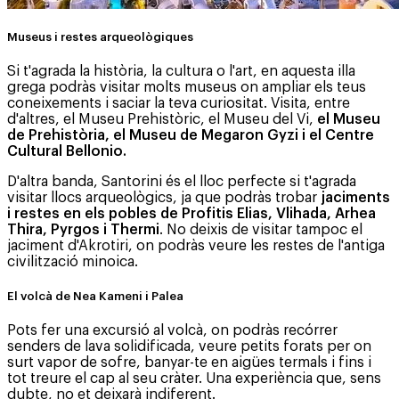
Museus i restes arqueològiques
Si t'agrada la història, la cultura o l'art, en aquesta illa
grega podràs visitar molts museus on ampliar els teus
coneixements i saciar la teva curiositat. Visita, entre
d'altres, el Museu Prehistòric, el Museu del Vi,
el Museu
de Prehistòria, el Museu de Megaron Gyzi i el Centre
Cultural Bellonio.
D'altra banda, Santorini és el lloc perfecte si t'agrada
visitar llocs arqueològics, ja que podràs trobar
jaciments
i restes en els pobles de Profitis Elias, Vlihada, Arhea
Thira, Pyrgos i Thermi
. No deixis de visitar tampoc el
jaciment d'Akrotiri, on podràs veure les restes de l'antiga
civilització minoica.
El volcà de Nea Kameni i Palea
Pots fer una excursió al volcà, on podràs recórrer
senders de lava solidificada, veure petits forats per on
surt vapor de sofre, banyar-te en aigües termals i fins i
tot treure el cap al seu cràter. Una experiència que, sens
dubte, no et deixarà indiferent.