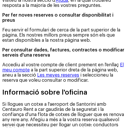
visiteu la nostra secció d'
Ajuda
, en la qual trobareu
resposta a la majoria de les vostres preguntes.
Per fer noves reserves o consultar disponibilitat i
preus
Feu servir el formulari de cerca de la part superior de la
pàgina. Els nostres millors preus sempre són els que
estan disponibles a la nostra pàgina web.
Per consultar dades, factures, contractes o modificar
serveis d'una reserva
Accediu al vostre compte de client prement en l'enllaç
El
meu compte
a la part superior dreta de la pàgina web,
aneu a la secció
Les meves reserves
i seleccioneu la
reserva que voleu consultar o modificar.
Informació sobre l'oficina
Si llogues un cotxe a l'aeroport de Santorini amb
Centauro Rent a car gaudiràs de la seguretat i la
confiança d'una flota de cotxes de lloguer que es renova
any rere any. Afegiu a més a la vostra reserva qualsevol
servei que necessiteu per llogar un cotxe: conductors