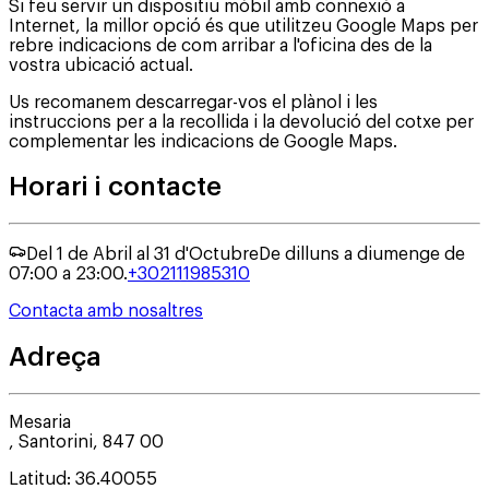
Si feu servir un dispositiu mòbil amb connexió a
Internet, la millor opció és que utilitzeu Google Maps per
rebre indicacions de com arribar a l'oficina des de la
vostra ubicació actual.
Us recomanem descarregar-vos el plànol i les
instruccions per a la recollida i la devolució del cotxe per
complementar les indicacions de Google Maps.
Horari i contacte
Del 1 de Abril al 31 d'Octubre
De dilluns a diumenge de
07:00 a 23:00.
+302111985310
Contacta amb nosaltres
Adreça
Mesaria
,
Santorini
,
847 00
Latitud
:
36.40055