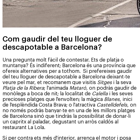
Com gaudir del teu lloguer de
descapotable a Barcelona?
Una pregunta molt fàcil de contestar. Ets de platja o
muntanya? És indiferent; Barcelona és una província que
ofereix alternatives per a tothom. Si prefereixes gaudir
del teu lloguer de descapotable a Barcelona deixant-te
veure pel mar, et recomanem que visitis
Sitges
i la seva
Platja de la Ribera
; l'animada
Mataró
, on podràs gaudir de
monòlegs a boca de nit; la localitat de
Calella
i les seves
precioses platges que l'envolten; la màgica
Blanes
, inici
de l'esplèndida Costa Brava; o l'atractiva
Castelldefels
, on
no només podràs banyar-te en una de les millors platges
de Barcelona sinó que tindràs la possibilitat de donar-li
un capritx al paladar, degustant un arròs caldós al
restaurant La Lola.
Si per contra ets més d'interior, arrenca el motor i posa