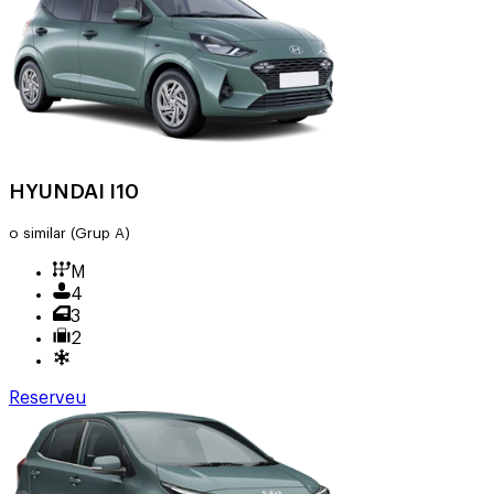
HYUNDAI I10
o similar
(Grup A)
M
4
3
2
Reserveu