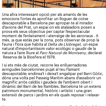
Una altra interessant opció per als amants de les
emocions fortes és aprofitar un lloguer de cotxe
descapotable a Barcelona per apropar-te al mirador
d'avions del Prat, un espai on els atalaiadors posen a
prova els seus objectius per captar l'espectacular
moment de l'enlairament i aterratge de les aeronaus . A
més, ja que estàs per la zona, pots observar de prop la
fauna i flora que habita al
Delta de Llobregat
, un espai
natural d'importantíssim valor ecològic o gaudir de la
natura a l'aire lliure al
Parc Natural de Montseny
, declarat
Reserva de la Biosfera el 1978.
I si ets més de ciutat, recorre les enlluernadores
avingudes barcelonines pujat al teu flamant
descapotable; endinsa't i deixa't engalipar pel Barri Gòtic,
dóna una volta pel Passeig Marítim abans d'assaborir un
magnífic arròs caldós i gaudeix de l'ambient obert i
dinàmic del Barri de les Rambles. Barcelona té un extens
patrimoni monumental, històric i artístic i una gran
extensió de parcs i jardins en els quals reposar i relaxar-
te.