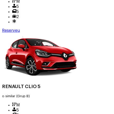
M
5
5
2
Reserveu
RENAULT CLIO 5
o similar
(Grup B)
M
5