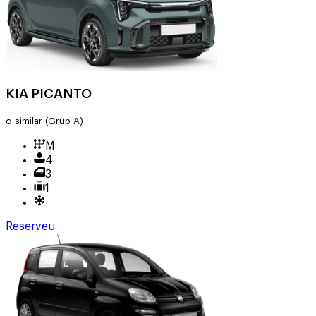
KIA PICANTO
o similar
(Grup A)
M
4
3
1
Reserveu