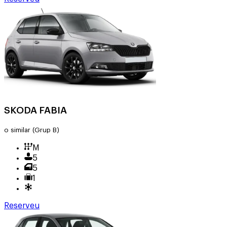
SKODA FABIA
o similar
(Grup B)
M
5
5
1
Reserveu