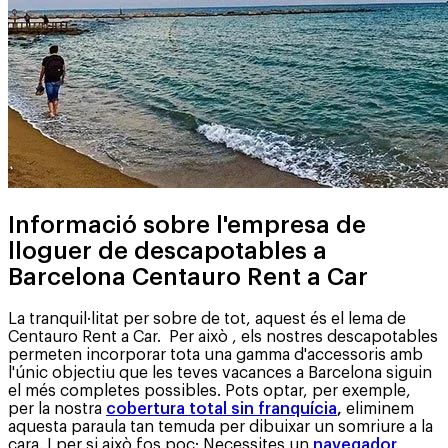
Informació sobre l'empresa de
lloguer de descapotables a
Barcelona Centauro Rent a Car
La tranquil·litat per sobre de tot, aquest és el lema de
Centauro Rent a Car. Per això , els nostres descapotables
permeten incorporar tota una gamma d'accessoris amb
l'únic objectiu que les teves vacances a Barcelona siguin
el més completes possibles. Pots optar, per exemple,
per la nostra
cobertura total sin franquícia
,
eliminem
aquesta paraula tan temuda per dibuixar un somriure a la
cara. I per si això fos poc: Necessites un
navegador