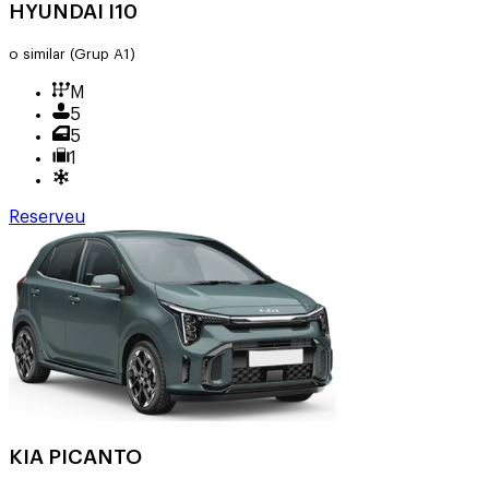
HYUNDAI I10
o similar
(Grup A1)
M
5
5
1
Reserveu
KIA PICANTO