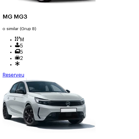
MG MG3
o similar
(Grup B)
M
5
5
2
Reserveu