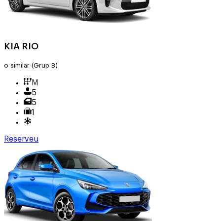
KIA RIO
o similar
(Grup B)
M
5
5
1
Reserveu