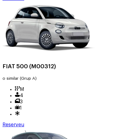
FIAT 500 (M00312)
o similar
(Grup A)
M
4
3
1
Reserveu