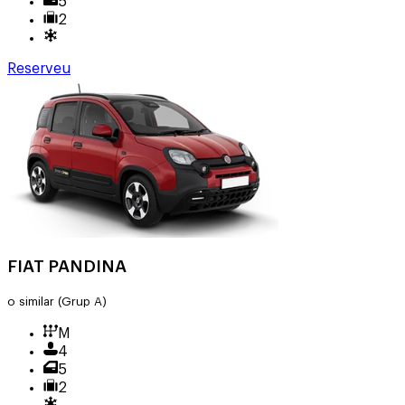
5
2
Reserveu
FIAT PANDINA
o similar
(Grup A)
M
4
5
2