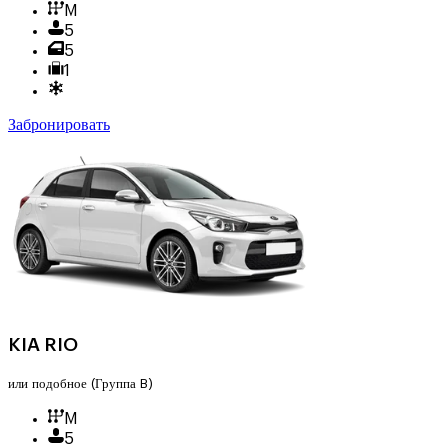
M
5
5
1
Забронировать
KIA RIO
или подобное
(Группа B)
M
5