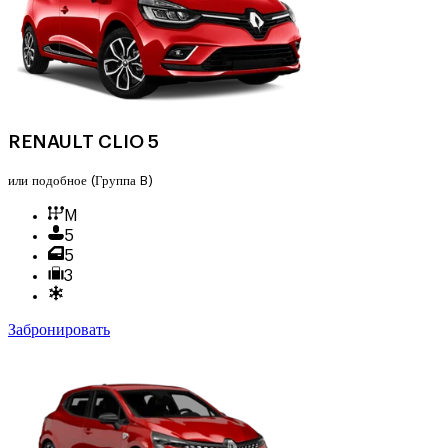
RENAULT CLIO 5
или подобное
(Группа B)
M
5
5
3
Забронировать