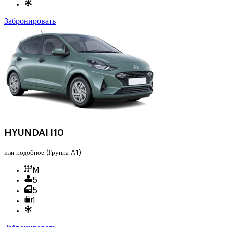
Забронировать
HYUNDAI I10
или подобное
(Группа A1)
M
5
5
1