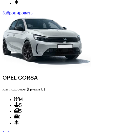
Забронировать
OPEL CORSA
или подобное
(Группа B)
M
5
5
1