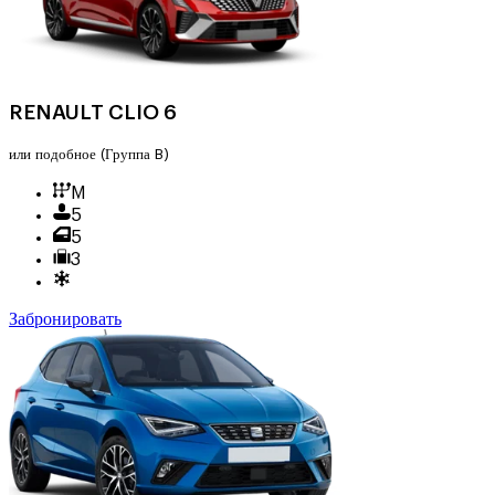
RENAULT CLIO 6
или подобное
(Группа B)
M
5
5
3
Забронировать