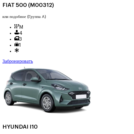
FIAT 500 (M00312)
или подобное
(Группа A)
M
4
3
1
Забронировать
HYUNDAI I10