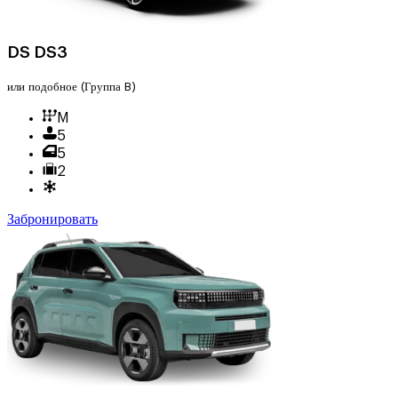
DS DS3
или подобное
(Группа B)
M
5
5
2
Забронировать