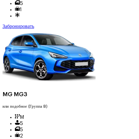
5
1
Забронировать
MG MG3
или подобное
(Группа B)
M
5
5
2