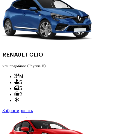
RENAULT CLIO
или подобное
(Группа B)
M
5
5
2
Забронировать