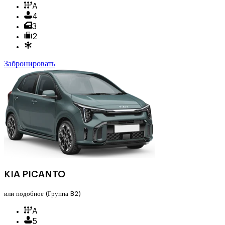
A
4
3
2
Забронировать
KIA PICANTO
или подобное
(Группа B2)
A
5