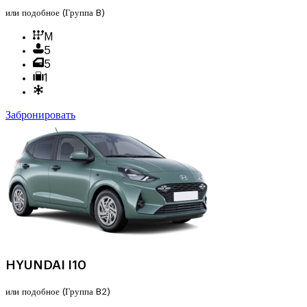
или подобное
(Группа B)
M
5
5
1
Забронировать
HYUNDAI I10
или подобное
(Группа B2)