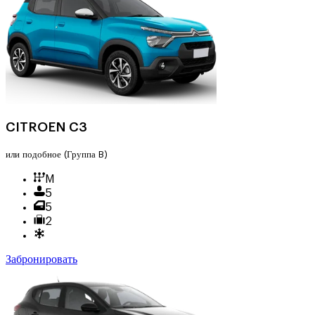
CITROEN C3
или подобное
(Группа B)
M
5
5
2
Забронировать