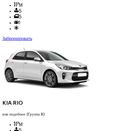
M
5
5
1
Забронировать
KIA RIO
или подобное
(Группа B)
M
5