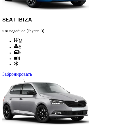
SEAT IBIZA
или подобное
(Группа B)
M
5
5
1
Забронировать