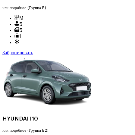
или подобное
(Группа B)
M
5
5
1
Забронировать
HYUNDAI I10
или подобное
(Группа B2)