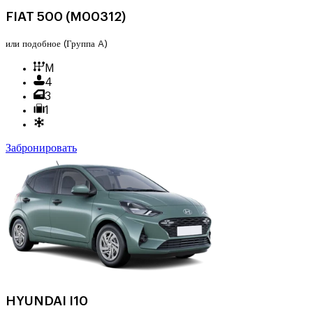
FIAT 500 (M00312)
или подобное
(Группа A)
M
4
3
1
Забронировать
HYUNDAI I10