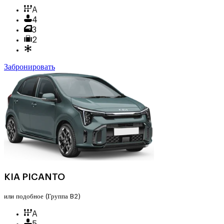
A
4
3
2
Забронировать
KIA PICANTO
или подобное
(Группа B2)
A
5