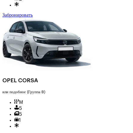
Забронировать
OPEL CORSA
или подобное
(Группа B)
M
5
5
1