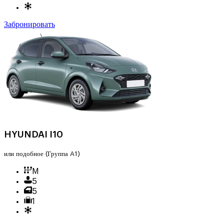
Забронировать
HYUNDAI I10
или подобное
(Группа A1)
M
5
5
1