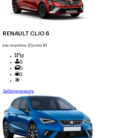
RENAULT CLIO 6
или подобное
(Группа B)
M
5
5
3
Забронировать