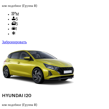
или подобное
(Группа B)
M
5
5
1
Забронировать
HYUNDAI I20
или подобное
(Группа B)