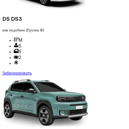
DS DS3
или подобное
(Группа B)
M
5
5
2
Забронировать