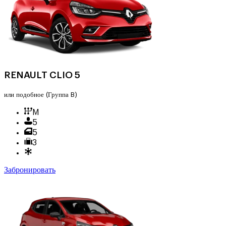
RENAULT CLIO 5
или подобное
(Группа B)
M
5
5
3
Забронировать