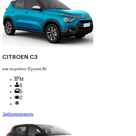
CITROEN C3
или подобное
(Группа B)
M
5
5
2
Забронировать