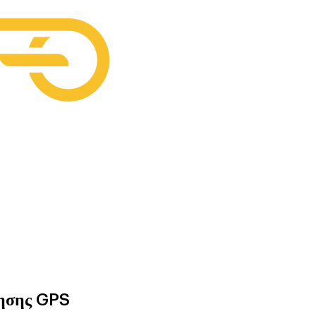
γησης GPS