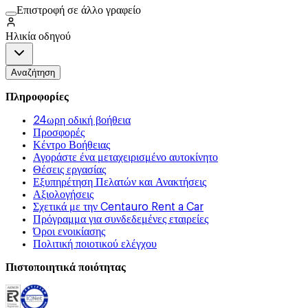
Επιστροφή σε άλλο γραφείο
Ηλικία οδηγού
Αναζήτηση
Πληροφορίες
24ωρη οδική βοήθεια
Προσφορές
Κέντρο Βοήθειας
Αγοράστε ένα μεταχειρισμένο αυτοκίνητο
Θέσεις εργασίας
Εξυπηρέτηση Πελατών και Ανακτήσεις
Αξιολογήσεις
Σχετικά με την Centauro Rent a Car
Πρόγραμμα για συνδεδεμένες εταιρείες
Όροι ενοικίασης
Πολιτική ποιοτικού ελέγχου
Πιστοποιητικά ποιότητας