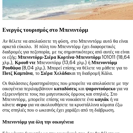
Ενεργός τουρισμός στο Μπενιντόρμ
Αν θέλετε να απολαύσετε τη φύση, στο Μπενιντόρμ αυτό θα είναι
αρκετά εύκολο. Η πόλη του Μπενιντόρμ έχει διαφορετικές
διαδρομές για πεζοπορία, με τις σημαντικότερες από αυτές να είναι
οι εξής:
Μπενιντόρμ-Σιέρα Κορτίνα-Μπενιντόρμ
101011 (18,64
χλμ.),
Κρουθ ντε
Μπενοντόρμ (13,64 χλμ.) ή
Μπενοντόρμ
Ρουθάφα
(8,04 χλμ.). Μπορεί επίσης να θέλετε να μάθετε για το
Ποτζ Καμπάνα
, το
Σιέρα Χελάδα
και τη διαδρομή Κάλα.
Οι θαλάσσιες δραστηριότητες που μπορείτε να απολαύσετε με την
οικογένεια περιλαμβάνουν
καταδύσεις
και
ψαροντούφεκο
για να
εξερευνήσετε τους πιο μαγευτικούς όρμους και σπηλιές. Στο
Μπενιντόρμ, μπορείτε επίσης να νοικιάσετε ένα
καγιάκ
ή να
κάνετε
σερφ
για να ακολουθήσετε τα κρυστάλλινα κύματα έξω
στις σπηλιές που ο ωκεανός έχει χαράξει από τη διάβρωση.
Μπενιντόρμ για όλη την οικογένεια