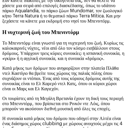
Εάν κάνετε διακοπές με την οικογένειά σας, δεν θα θέλετε να
χάσετε μια σειρά από επιλογές διασκέδασης, όπως το υδάτινο
πάρκο Aqualandia, το πάρκο ζώων Mundomar, τον ζωολογικό
κήπο Terra Natura ή το θεματικό πάρκο Terra Mítica. Και μην
ξεχάσετε να κάνετε μια εκδρομή στο νησί του Μπενιντόρμ.
Η νυχτερινή ζωή του Μπενιντόρμ
Το Μπενιντόρμ είναι γνωστό για τη νυχτερινή του ζωή. Κυρίως τις
καλοκαιρινές νύχτες, νέοι από όλο τον κόσμο εισβάλλουν στους
δρόμους. Υπάρχουν τρεις κύριες συνοικίες: η ισπανική συνοικία, η
«γκίρι» ή η αγγλική συνοικία, και η συνοικία «δρόμος».
Κατά μήκος των δρόμων που ανηφορίζουν στην πλατεία Πλάθα
ντελ Καστίγιο θα βρείτε τους χώρους της παλιάς πόλης όπου
συχνάζουν οι ντόπιοι. Ένας από τους κύριους δρόμους αυτής της
συνοικίας είναι το Ελ Καρερό ντελ Κατς, όπου οι κύριοι χώροι
είναι οι Μαρς και Ελ Καγιεχόν.
Οι τουρίστες από τη Μεγάλη Βρετανία έχουν τη δική τους περιοχή
στο Μπενιντόρμ, που βρίσκεται στο Ρινκόν ντε Λόις, όπου
μπορούν να ακούσουν διεθνή μουσική από όλες τις εποχές.
Η συνοικία κατά μήκος του δρόμου που οδηγεί στην Αλτέα είναι
ένας διάσημος χώρος clubbing με χώρους ανοιχτούς μέχρι τις 4