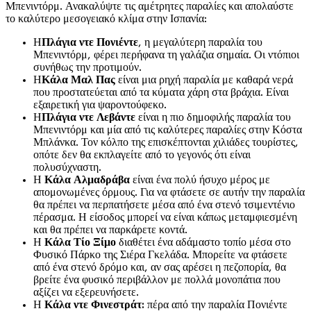
Μπενιντόρμ. Ανακαλύψτε τις αμέτρητες παραλίες και απολαύστε
το καλύτερο μεσογειακό κλίμα στην Ισπανία:
Η
Πλάγια ντε Πονιέντε
, η μεγαλύτερη παραλία του
Μπενιντόρμ, φέρει περήφανα τη γαλάζια σημαία. Οι ντόπιοι
συνήθως την προτιμούν.
Η
Κάλα Μαλ Πας
είναι μια ρηχή παραλία με καθαρά νερά
που προστατεύεται από τα κύματα χάρη στα βράχια. Είναι
εξαιρετική για ψαροντούφεκο.
Η
Πλάγια ντε Λεβάντε
είναι η πιο δημοφιλής παραλία του
Μπενιντόρμ και μία από τις καλύτερες παραλίες στην Κόστα
Μπλάνκα. Τον κόλπο της επισκέπτονται χιλιάδες τουρίστες,
οπότε δεν θα εκπλαγείτε από το γεγονός ότι είναι
πολυσύχναστη.
Η
Κάλα Αλμαδράβα
είναι ένα πολύ ήσυχο μέρος με
απομονωμένες όρμους. Για να φτάσετε σε αυτήν την παραλία
θα πρέπει να περπατήσετε μέσα από ένα στενό τσιμεντένιο
πέρασμα. Η είσοδος μπορεί να είναι κάπως μεταμφιεσμένη
και θα πρέπει να παρκάρετε κοντά.
Η
Κάλα Τίο Ξίμο
διαθέτει ένα αδάμαστο τοπίο μέσα στο
Φυσικό Πάρκο της Σιέρα Γκελάδα. Μπορείτε να φτάσετε
από ένα στενό δρόμο και, αν σας αρέσει η πεζοπορία, θα
βρείτε ένα φυσικό περιβάλλον με πολλά μονοπάτια που
αξίζει να εξερευνήσετε.
Η
Κάλα ντε Φινεστράτ:
πέρα από την παραλία Πονιέντε