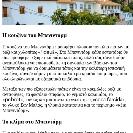
Η κουζίνα του Μπενιντόρμ
Η κουζίνα του Μπενιντόρμ προσφέρει πλούσια ποικιλία πιάτων με
ρύζι και χυλοπίτες «fideuá». Στο Μπενιντόρμ κάθε εστιατόριο θα
σας προσφέρει εξαιρετικά πιάτα και τάπας, αλλά σας συνιστούμε
ανεπιφύλακτα να επισκεφθείτε τη συνοικία των Βάσκων του
Μπενιντόρμ για να δοκιμάσετε τάπας και την καλύτερη ισπανική
κουζίνα, συνοδευόμενη από τα καλύτερα κρασιά και μπύρες, που
ολοκληρώνονται με εξαιρετικά επιδόρπια.
Μεταξύ των πιο εξαιρετικών πιάτων είναι το κρεμώδες ρύζι με
αντσούγιες, τα φασόλια στιφάδο, το γεμιστό καλαμάρι, το
«pebrot», καθώς και μια τονοπίτα γνωστή ως «coca farcida»,
το γλυκό Σαν Μπλας, η γλυκιά πατατόπιτα και το περίφημο «κέικ
Μπενιντόρμ».
Το κλίμα στο Μπειντόρμ