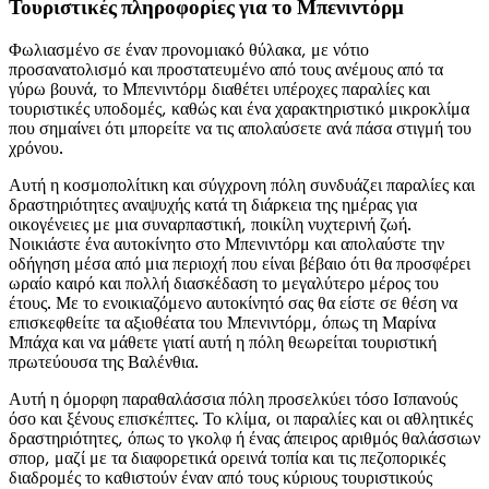
Τουριστικές πληροφορίες για το Μπενιντόρμ
Φωλιασμένο σε έναν προνομιακό θύλακα, με νότιο
προσανατολισμό και προστατευμένο από τους ανέμους από τα
γύρω βουνά, το Μπενιντόρμ διαθέτει υπέροχες παραλίες και
τουριστικές υποδομές, καθώς και ένα χαρακτηριστικό μικροκλίμα
που σημαίνει ότι μπορείτε να τις απολαύσετε ανά πάσα στιγμή του
χρόνου.
Αυτή η κοσμοπολίτικη και σύγχρονη πόλη συνδυάζει παραλίες και
δραστηριότητες αναψυχής κατά τη διάρκεια της ημέρας για
οικογένειες με μια συναρπαστική, ποικίλη νυχτερινή ζωή.
Νοικιάστε ένα αυτοκίνητο στο Μπενιντόρμ και απολαύστε την
οδήγηση μέσα από μια περιοχή που είναι βέβαιο ότι θα προσφέρει
ωραίο καιρό και πολλή διασκέδαση το μεγαλύτερο μέρος του
έτους. Με το ενοικιαζόμενο αυτοκίνητό σας θα είστε σε θέση να
επισκεφθείτε τα αξιοθέατα του Μπενιντόρμ, όπως τη Μαρίνα
Μπάχα και να μάθετε γιατί αυτή η πόλη θεωρείται τουριστική
πρωτεύουσα της Βαλένθια.
Αυτή η όμορφη παραθαλάσσια πόλη προσελκύει τόσο Ισπανούς
όσο και ξένους επισκέπτες. Το κλίμα, οι παραλίες και οι αθλητικές
δραστηριότητες, όπως το γκολφ ή ένας άπειρος αριθμός θαλάσσιων
σπορ, μαζί με τα διαφορετικά ορεινά τοπία και τις πεζοπορικές
διαδρομές το καθιστούν έναν από τους κύριους τουριστικούς