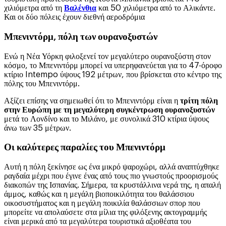
χιλιόμετρα από τη
Βαλένθια
και 50 χιλιόμετρα από το Αλικάντε.
Και οι δύο πόλεις έχουν διεθνή αεροδρόμια
Μπενιντόρμ, πόλη των ουρανοξυστών
Ενώ η Νέα Υόρκη φιλοξενεί τον μεγαλύτερο ουρανοξύστη στον
κόσμο, το Μπενιντόρμ μπορεί να υπερηφανεύεται για το 47-όροφο
κτίριο Intempo ύψους 192 μέτρων, που βρίσκεται στο κέντρο της
πόλης του Μπενιντόρμ.
Αξίζει επίσης να σημειωθεί ότι το Μπενιντόρμ είναι η
τρίτη πόλη
στην Ευρώπη με τη μεγαλύτερη συγκέντρωση ουρανοξυστών
μετά το Λονδίνο και το Μιλάνο, με συνολικά 310 κτίρια ύψους
άνω των 35 μέτρων.
Οι καλύτερες παραλίες του Μπενιντόρμ
Αυτή η πόλη ξεκίνησε ως ένα μικρό ψαροχώρι, αλλά αναπτύχθηκε
ραγδαία μέχρι που έγινε ένας από τους πιο γνωστούς προορισμούς
διακοπών της Ισπανίας. Σήμερα, τα κρυστάλλινα νερά της, η απαλή
άμμος, καθώς και η μεγάλη βιοποικιλότητα του θαλάσσιου
οικοσυστήματος και η μεγάλη ποικιλία θαλάσσιων σπορ που
μπορείτε να απολαύσετε στα μίλια της φιλόξενης ακτογραμμής
είναι μερικά από τα μεγαλύτερα τουριστικά αξιοθέατα του