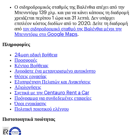
Ο σιδηροδρομικός σταθμός της Βαλένθια απέχει από την
Μπενιντόρμ 139 χλμ. και για να κάνει κάποιος τη διαδρομή
χρειάζεται περίπου 1 ώρα και 31 λεπτά. Δεν υπάρχει
επιπλέον κόστος διοδίων από το 2020. Δείτε τη διαδρομή
από
τον σιδηροδρομικό σταθμό της Βαλένθια μέχρι την
Μπενιντόρμ στο Google Maps
.
Πληροφορίες
24ωρη οδική βοήθεια
Προσφορές
Κέντρο Βοήθειας
Αγοράστε ένα μεταχειρισμένο αυτοκίνητο
Θέσεις εργασίας
Εξυπηρέτηση Πελατών και Ανακτήσεις
Αξιολογήσεις
Σχετικά με την Centauro Rent a Car
Πρόγραμμα για συνδεδεμένες εταιρείες
Όροι ενοικίασης
Πολιτική ποιοτικού ελέγχου
Πιστοποιητικά ποιότητας