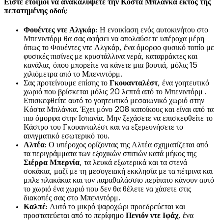
Είστε έτοιμοι να ανακαλύψετε την Κόστα Μπλάνκα εκτός της
πεπατημένης οδού;
Φουέντες ντε Αλγκάρ
: Η ενοικίαση ενός αυτοκινήτου στο
Μπενιντόρμ θα σας αφήσει να απολαύσετε υπέροχα μέρη
όπως το Φουέντες ντε Αλγκάρ, ένα όμορφο φυσικό τοπίο με
φυσικές πισίνες με κρυστάλλινα νερά, καταρράκτες και
κανάλια, όπου μπορείτε να κάνετε μια βουτιά, μόλις 15
χιλιόμετρα από το Μπενιντόρμ.
Σας προτείνουμε επίσης το
Γκουανταλέστ
, ένα γοητευτικό
χωριό που βρίσκεται μόλις 20 λεπτά από το Μπενιντόρμ .
Επισκεφθείτε αυτό το γοητευτικό μεσαιωνικό χωριό στην
Κόστα Μπλάνκα. Έχει μόνο 208 κατοίκους και είναι από τα
πιο όμορφα στην Ισπανία. Μην ξεχάσετε να επισκεφθείτε το
Κάστρο του Γκουανταλέστ και να εξερευνήσετε το
αινιγματικό εσωτερικό του.
Αλτέα
: Ο υπέροχος ορίζοντας της Αλτέα σχηματίζεται από
τα περιγράμματα των εξοχικών σπιτιών κατά μήκος της
Σιέρρα Μπερνία
, τα λευκά εξωτερικά και τα στενά
σοκάκια, μαζί με τη μεσογειακή εκκλησία με τα πέτρινα και
μπλε πλακάκια και τον παραθαλάσσιο περίπατο κάνουν αυτό
το χωριό ένα χωριό που δεν θα θέλετε να χάσετε στις
διακοπές σας στο Μπενιντόρμ.
Καλπέ
: Αυτό το μικρό ψαροχώρι προεδρεύεται και
προστατεύεται από το περίφημο
Πενιόν ντε Ιφάχ
, ένα