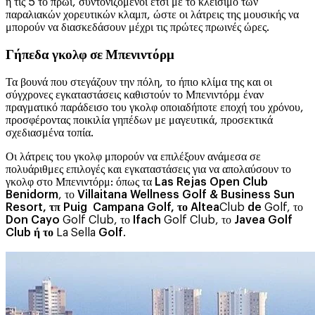
ή τις 5 το πρωί, συντονιζόμενοι έτσι με το κλείσιμο των
παραλιακών χορευτικών κλαμπ, ώστε οι λάτρεις της μουσικής να
μπορούν να διασκεδάσουν μέχρι τις πρώτες πρωινές ώρες.
Γήπεδα γκολφ σε Μπενιντόρμ
Τα βουνά που στεγάζουν την πόλη, το ήπιο κλίμα της και οι
σύγχρονες εγκαταστάσεις καθιστούν το Μπενιντόρμ έναν
πραγματικό παράδεισο του γκολφ οποιαδήποτε εποχή του χρόνου,
προσφέροντας ποικιλία γηπέδων με μαγευτικά, προσεκτικά
σχεδιασμένα τοπία.
Οι λάτρεις του γκολφ μπορούν να επιλέξουν ανάμεσα σε
πολυάριθμες επιλογές και εγκαταστάσεις για να απολαύσουν το
γκολφ στο Μπενιντόρμ: όπως τα
Las Rejas Open Club
Benidorm
, το
Villaitana Wellness Golf & Business Sun
Resort, τπ Puig
Campana Golf, το Altea
Club
de
Golf, το
Don Cayo
Golf Club, το
Ifach
Golf Club, το
Javea Golf
Club ή το
La Sella
Golf
.