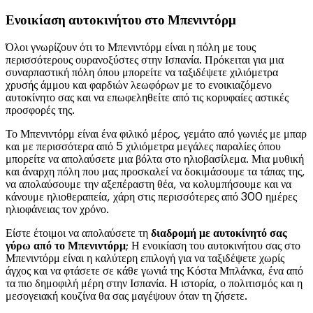
Ενοικίαση αυτοκινήτου στο Μπενιντόρμ
Όλοι γνωρίζουν ότι το Μπενιντόρμ είναι η πόλη με τους
περισσότερους ουρανοξύστες στην Ισπανία. Πρόκειται για μια
συναρπαστική πόλη όπου μπορείτε να ταξιδέψετε χιλιόμετρα
χρυσής άμμου και φαρδιών λεωφόρων με το ενοικιαζόμενο
αυτοκίνητο σας και να επωφεληθείτε από τις κορυφαίες αστικές
προσφορές της.
Το Μπενιντόρμ είναι ένα φιλικό μέρος, γεμάτο από γωνιές με μπαρ
και με περισσότερα από 5 χιλιόμετρα μεγάλες παραλίες όπου
μπορείτε να απολαύσετε μια βόλτα στο ηλιοβασίλεμα. Μια μυθική
και άναρχη πόλη που μας προσκαλεί να δοκιμάσουμε τα τάπας της,
να απολαύσουμε την αξεπέραστη θέα, να κολυμπήσουμε και να
κάνουμε ηλιοθεραπεία, χάρη στις περισσότερες από 300 ημέρες
ηλιοφάνειας τον χρόνο.
Είστε έτοιμοι να απολαύσετε τη
διαδρομή με αυτοκίνητό σας
γύρω από το Μπενιντόρμ
; Η ενοικίαση του αυτοκινήτου σας στο
Μπενιντόρμ είναι η καλύτερη επιλογή για να ταξιδέψετε χωρίς
άγχος και να φτάσετε σε κάθε γωνιά της Κόστα Μπλάνκα, ένα από
τα πιο δημοφιλή μέρη στην Ισπανία. Η ιστορία, ο πολιτισμός και η
μεσογειακή κουζίνα θα σας μαγέψουν όταν τη ζήσετε.