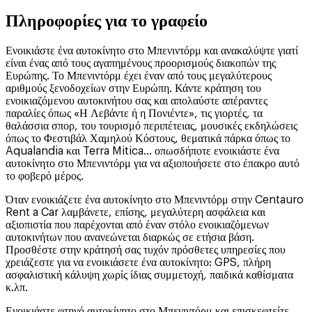
Πληροφορίες για το γραφείο
Ενοικιάστε ένα αυτοκίνητο στο Μπενιντόρμ και ανακαλύψτε γιατί
είναι ένας από τους αγαπημένους προορισμούς διακοπών της
Ευρώπης. Το Μπενιντόρμ έχει έναν από τους μεγαλύτερους
αριθμούς ξενοδοχείων στην Ευρώπη. Κάντε κράτηση του
ενοικιαζόμενου αυτοκινήτου σας και απολαύστε απέραντες
παραλίες όπως «Η Λεβάντε ή η Πονιέντε», τις γιορτές, τα
θαλάσσια σπορ, του τουρισμό περιπέτειας, μουσικές εκδηλώσεις
όπως το Φεστιβάλ Χαμηλού Κόστους, θεματικά πάρκα όπως το
Aqualandia και Terra Mitica... οπωσδήποτε ενοικιάστε ένα
αυτοκίνητο στο Μπενιντόρμ για να αξιοποιήσετε στο έπακρο αυτό
το φοβερό μέρος.
Όταν ενοικιάζετε ένα αυτοκίνητο στο Μπενιντόρμ στην Centauro
Rent a Car λαμβάνετε, επίσης, μεγαλύτερη ασφάλεια και
αξιοπιστία που παρέχονται από έναν στόλο ενοικιαζόμενων
αυτοκινήτων που ανανεώνεται διαρκώς σε ετήσια βάση.
Προσθέστε στην κράτησή σας τυχόν πρόσθετες υπηρεσίες που
χρειάζεστε για να ενοικιάσετε ένα αυτοκίνητο: GPS, πλήρη
ασφαλιστική κάλυψη χωρίς ίδιας συμμετοχή, παιδικά καθίσματα
κ.λπ.
Ενοικιάστε φτηνό αυτοκίνητο στο Μπενιντόρμ και επισκεφτείτε