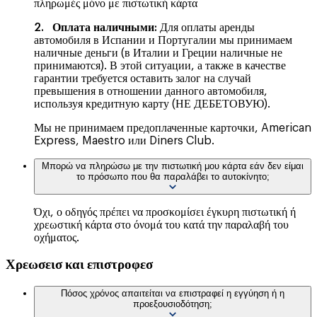
πληρωμές μόνο με πιστωτική κάρτα
2. Оплата наличными:
Для оплаты аренды
автомобиля в Испании и Португалии мы принимаем
наличные деньги (в Италии и Греции наличные не
принимаются). В этой ситуации, а также в качестве
гарантии требуется оставить залог на случай
превышения в отношении данного автомобиля,
используя кредитную карту (НЕ ДЕБЕТОВУЮ).
Мы не принимаем предоплаченные карточки, American
Express, Maestro или Diners Club.
Μπορώ να πληρώσω με την πιστωτική μου κάρτα εάν δεν είμαι
το πρόσωπο που θα παραλάβει το αυτοκίνητο;
Όχι, ο οδηγός πρέπει να προσκομίσει έγκυρη πιστωτική ή
χρεωστική κάρτα στο όνομά του κατά την παραλαβή του
οχήματος.
Χρεωσεισ και επιστροφεσ
Πόσος χρόνος απαιτείται να επιστραφεί η εγγύηση ή η
προεξουσιοδότηση;