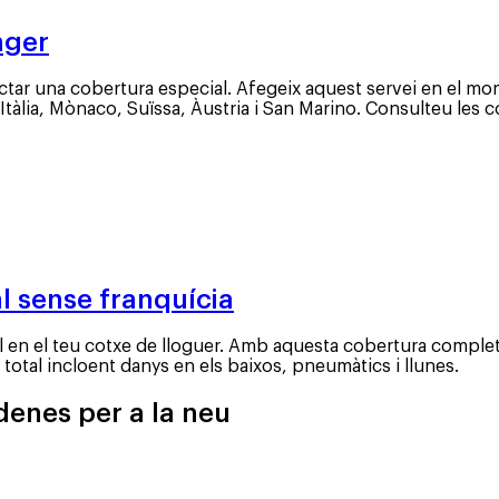
nger
ractar una cobertura especial. Afegeix aquest servei en el mo
 Itàlia, Mònaco, Suïssa, Àustria i San Marino. Consulteu les
l sense franquícia
tal en el teu cotxe de lloguer. Amb aquesta cobertura comple
otal incloent danys en els baixos, pneumàtics i llunes.
enes per a la neu