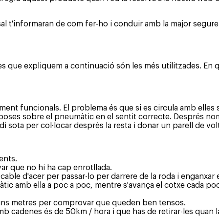
sal t'informaran de com fer-ho i conduir amb la major segur
s que expliquem a continuació són les més utilitzades. En 
ament funcionals. El problema és que si es circula amb elles
s poses sobre el pneumàtic en el sentit correcte. Després nom
i sota per col·locar després la resta i donar un parell de vo
ents.
var que no hi ha cap enrotllada.
l cable d'acer per passar-lo per darrere de la roda i enganxar
màtic amb ella a poc a poc, mentre s'avança el cotxe cada pocs
ar uns metres per comprovar que queden ben tensos.
b cadenes és de 50km / hora i que has de retirar-les quan la