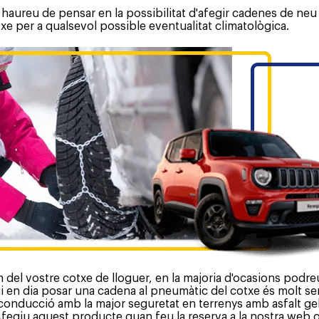
r haureu de pensar en la possibilitat d'afegir cadenes de neu
otxe per a qualsevol possible eventualitat climatològica.
m del vostre cotxe de lloguer, en la majoria d'ocasions podr
en dia posar una cadena al pneumàtic del cotxe és molt senzi
nducció amb la major seguretat en terrenys amb asfalt gelat 
 Afegiu aquest producte quan feu la reserva a la nostra web o