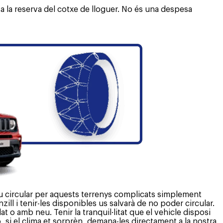
 a la reserva del cotxe de lloguer. No és una despesa
eu circular per aquests terrenys complicats simplement
ll i tenir-les disponibles us salvarà de no poder circular.
o amb neu. Tenir la tranquil·litat que el vehicle disposi
, si el clima et sorprèn, demana-les directament a la nostra