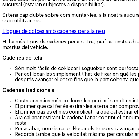
sucursal (estaran subjectes a disponibilitat).
Si tens cap dubte sobre com muntar-les, a la nostra sucur
com utilitzar-les.
Lloguer de cotxes amb cadenes per a la neu
Hi ha més tipus de cadenes per a cotxe, però aquestes due
motrius del vehicle:
Cadenes de tela
Són molt fàcils de col·locar i segueixen sent perfect
Per col·locar-les simplement t'has de fixar en què le
després avançar el cotxe fins que la part coberta qued
Cadenes tradicionals
Costa una mica més col·locar-les però són molt resist
El primer que cal fer és estirar-les a terra per compro
El primer pas és el més complicat, ja que cal estirar e
Ara cal anar estirant la cadena i anar cobrint el pneu
resta.
Per acabar, només cal col·locar els tensors i avanç
Recorda també que la velocitat màxima per circular am