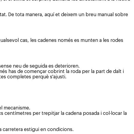
etat. De tota manera, aquí et deixem un breu manual sobre
qualsevol cas, les cadenes només es munten a les rodes
 sense neu de seguida es deterioren.
és has de començar cobrint la roda per la part de dalt i
ltes completes perquè s'ajusti.
 el mecanisme.
 centímetres per trepitjar la cadena posada i col·locar la
 carretera estigui en condicions.