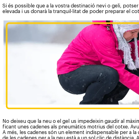
Si és possible que a la vostra destinació nevi o geli, potse
elevada i us donarà la tranquil·litat de poder preparar el c
No deixeu que la neu o el gel us impedeixin gaudir al màxi
ficant unes cadenes als pneumàtics motrius del cotxe. Avui 
A més, les cadenes són un element indispensable per a la co
de les cadenes per a la neu està a un sol clic de distància.