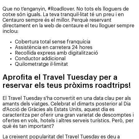
Que no t'enganyin, #Roadlover. No tots els lloguers de
cotxe són iguals. La teva tranquil·litat té un preu i en
Centauro sempre és el millor. Perquè reservant
directament en la web de centaure el teu lloguer sempre
inclou:
Cobertura total sense franquícia
Assistència en carretera 24 hores
Recollida express amb digitalització
Conductor addicional
Quilometratge il·limitat
Aprofita el Travel Tuesday per a
reservar els teus pròxims roadtrips!
El Travel Tuesday s'ha convertit en una data clau per als
amants dels viatges. Celebrat el dimarts posterior al Dia
d'Acció de Gràcies als Estats Units, aquest dia es
caracteritza per oferir una gran varietat de descomptes i
ofertes en vols, hotels i altres serveis turístics. Però, per
què és tan important?
La creixent popularitat del Travel Tuesday es deu a