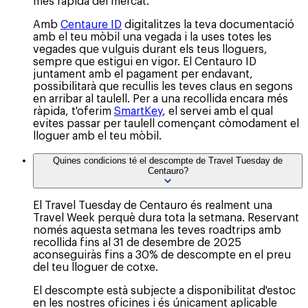
més ràpida del mercat.
Amb
Centaure ID
digitalitzes la teva documentació
amb el teu mòbil una vegada i la uses totes les
vegades que vulguis durant els teus lloguers,
sempre que estigui en vigor. El Centauro ID
juntament amb el pagament per endavant,
possibilitarà que recullis les teves claus en segons
en arribar al taulell. Per a una recollida encara més
ràpida, t'oferim
SmartKey
, el servei amb el qual
evites passar per taulell començant còmodament el
lloguer amb el teu mòbil.
Quines condicions té el descompte de Travel Tuesday de
Centauro?
El Travel Tuesday de Centauro és realment una
Travel Week perquè dura tota la setmana. Reservant
només aquesta setmana les teves roadtrips amb
recollida fins al 31 de desembre de 2025
aconseguiràs fins a 30% de descompte en el preu
del teu lloguer de cotxe.
El descompte està subjecte a disponibilitat d'estoc
en les nostres oficines i és únicament aplicable