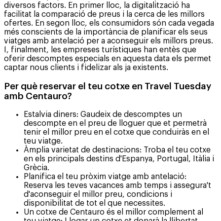
diversos factors. En primer lloc, la digitalització ha
facilitat la comparació de preus i la cerca de les millors
ofertes. En segon lloc, els consumidors són cada vegada
més conscients de la importància de planificar els seus
viatges amb antelació per a aconseguir els millors preus.
I, finalment, les empreses turístiques han entès que
oferir descomptes especials en aquesta data els permet
captar nous clients i fidelizar als ja existents.
Per què reservar el teu cotxe en Travel Tuesday
amb Centauro?
Estalvia diners: Gaudeix de descomptes un
descompte en el preu de lloguer que et permetrà
tenir el millor preu en el cotxe que conduiràs en el
teu viatge.
Àmplia varietat de destinacions: Troba el teu cotxe
en els principals destins d'Espanya, Portugal, Itàlia i
Grècia.
Planifica el teu pròxim viatge amb antelació:
Reserva les teves vacances amb temps i assegura't
d'aconseguir el millor preu, condicions i
disponibilitat de tot el que necessites.
Un cotxe de Centauro és el millor complement al