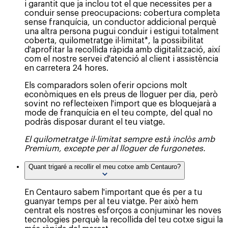
i garantit que ja inclou tot el que necessites per a
conduir sense preocupacions: cobertura completa
sense franquícia, un conductor addicional perquè
una altra persona pugui conduir i estigui totalment
coberta, quilometratge il·limitat*, la possibilitat
d'aprofitar la recollida ràpida amb digitalització, així
com el nostre servei d'atenció al client i assistència
en carretera 24 hores.
Els comparadors solen oferir opcions molt
econòmiques en els preus de lloguer per dia, però
sovint no reflecteixen l'import que es bloquejarà a
mode de franquícia en el teu compte, del qual no
podràs disposar durant el teu viatge.
El quilometratge il·limitat sempre està inclòs amb
Premium, excepte per al lloguer de furgonetes.
Quant trigaré a recollir el meu cotxe amb Centauro?
En Centauro sabem l'important que és per a tu
guanyar temps per al teu viatge. Per això hem
centrat els nostres esforços a conjuminar les noves
tecnologies perquè la recollida del teu cotxe sigui la