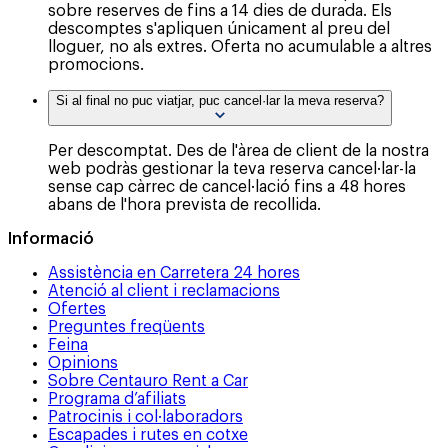
sobre reserves de fins a 14 dies de durada. Els
descomptes s'apliquen únicament al preu del
lloguer, no als extres. Oferta no acumulable a altres
promocions.
Si al final no puc viatjar, puc cancel·lar la meva reserva?
Per descomptat. Des de l'àrea de client de la nostra
web podràs gestionar la teva reserva cancel·lar-la
sense cap càrrec de cancel·lació fins a 48 hores
abans de l'hora prevista de recollida.
Informació
Assistència en Carretera 24 hores
Atenció al client i reclamacions
Ofertes
Preguntes freqüents
Feina
Opinions
Sobre Centauro Rent a Car
Programa d’afiliats
Patrocinis i col·laboradors
Escapades i rutes en cotxe