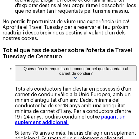
teu viatge: Llogar un cotxe et donarà la llibertat
d'explorar destins al teu propi ritme i descobrir llocs
que no estan tan freqüentats pel turisme massiu.
No perdis l'oportunitat de viure una experiència única!
Aprofita el Travel Tuesday per a reservar el teu pròxim
roadtrip i descobreix nous destins al volant d'un dels
nostres cotxes.
Tot el que has de saber sobre l'oferta de Travel
Tuesday de Centauro
Quins són els requisits del conductor pel que fa a edat i al
carnet de conduir?
Tots els conductors han d'estar en possessió d'un
carnet de conduir vàlid a la Unió Europea, amb un
mínim d'antiguitat d'un any. L'edat mínima del
conductor ha de ser 19 anys amb una antiguitat
mínima de carnet d'1 any. Per a conductors d’entre
19 i 24 anys, podràs conduir el cotxe
pagant un
suplement addicional
.
Si tens 75 anys o més, hauràs d'afegir un suplement
addicional. Es tracta d'un suplement obligatori