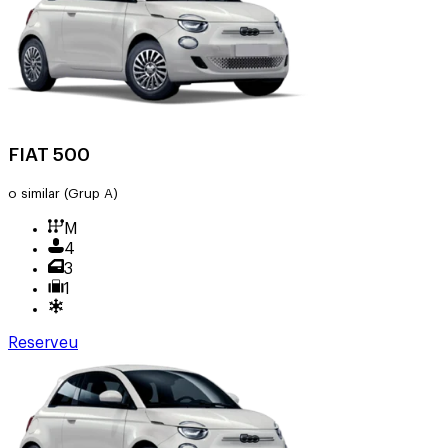
FIAT 500
o similar
(Grup A)
M
4
3
1
Reserveu