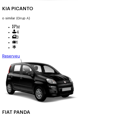
KIA PICANTO
o similar
(Grup A)
M
4
3
1
Reserveu
FIAT PANDA