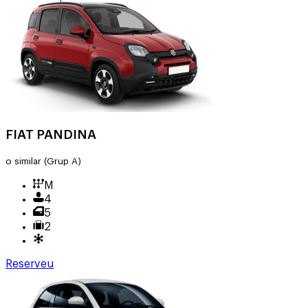
FIAT PANDINA
o similar
(Grup A)
M
4
5
2
Reserveu