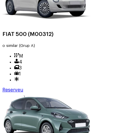
FIAT 500 (M00312)
o similar
(Grup A)
M
4
3
1
Reserveu