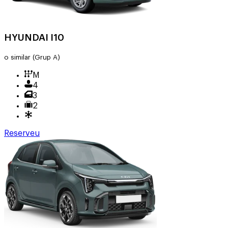
HYUNDAI I10
o similar
(Grup A)
M
4
3
2
Reserveu