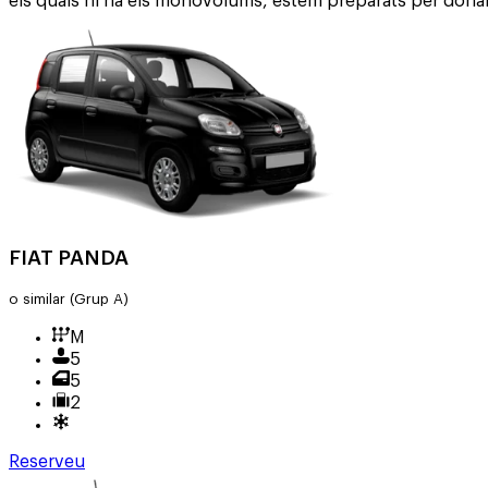
els quals hi ha els monovolums, estem preparats per donar
FIAT PANDA
o similar
(Grup A)
M
5
5
2
Reserveu