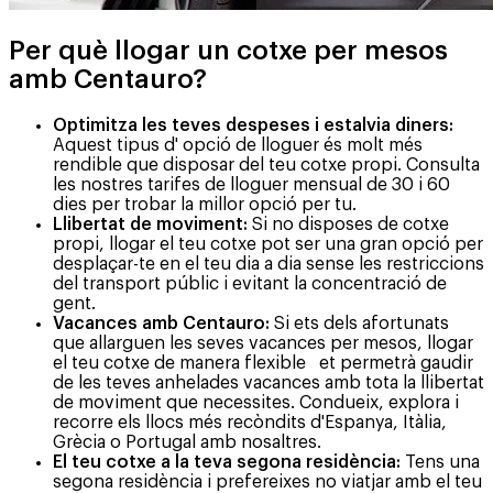
Per què llogar un cotxe per mesos
amb Centauro?
Optimitza les teves despeses i estalvia diners:
Aquest tipus d' opció de lloguer és molt més
rendible que disposar del teu cotxe propi. Consulta
les nostres tarifes de lloguer mensual de 30 i 60
dies per trobar la millor opció per tu.
Llibertat de moviment:
Si no disposes de cotxe
propi, llogar el teu cotxe pot ser una gran opció per
desplaçar-te en el teu dia a dia sense les restriccions
del transport públic i evitant la concentració de
gent.
Vacances amb Centauro:
Si ets dels afortunats
que allarguen les seves vacances per mesos, llogar
el teu cotxe de manera flexible et permetrà gaudir
de les teves anhelades vacances amb tota la llibertat
de moviment que necessites. Condueix, explora i
recorre els llocs més recòndits d'Espanya, Itàlia,
Grècia o Portugal amb nosaltres.
El teu cotxe a la teva segona residència:
Tens una
segona residència i prefereixes no viatjar amb el teu