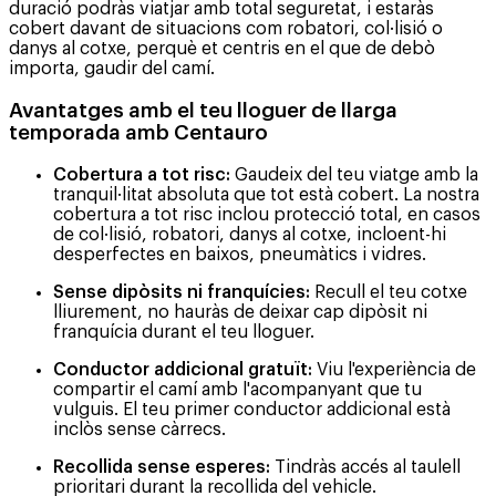
duració podràs viatjar amb total seguretat, i estaràs
cobert davant de situacions com robatori, col·lisió o
danys al cotxe, perquè et centris en el que de debò
importa, gaudir del camí.
Avantatges amb el teu lloguer de llarga
temporada amb Centauro
Cobertura a tot risc:
Gaudeix del teu viatge amb la
tranquil·litat absoluta que tot està cobert. La nostra
cobertura a tot risc inclou protecció total, en casos
de col·lisió, robatori, danys al cotxe, incloent-hi
desperfectes en baixos, pneumàtics i vidres.
Sense dipòsits ni franquícies:
Recull el teu cotxe
lliurement, no hauràs de deixar cap dipòsit ni
franquícia durant el teu lloguer.
Conductor addicional gratuït:
Viu l'experiència de
compartir el camí amb l'acompanyant que tu
vulguis. El teu primer conductor addicional està
inclòs sense càrrecs.
Recollida sense esperes:
Tindràs accés al taulell
prioritari durant la recollida del vehicle.