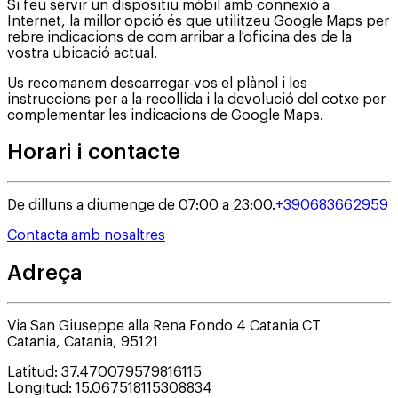
Si feu servir un dispositiu mòbil amb connexió a
Internet, la millor opció és que utilitzeu Google Maps per
rebre indicacions de com arribar a l'oficina des de la
vostra ubicació actual.
Us recomanem descarregar-vos el plànol i les
instruccions per a la recollida i la devolució del cotxe per
complementar les indicacions de Google Maps.
Horari i contacte
De dilluns a diumenge de 07:00 a 23:00.
+390683662959
Contacta amb nosaltres
Adreça
Via San Giuseppe alla Rena Fondo 4 Catania CT
Catania
,
Catania
,
95121
Latitud
:
37.470079579816115
Longitud
:
15.067518115308834