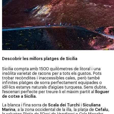
Descobrir les millors platges de Sicília
Sicília compta amb 1500 quilòmetres de litoral i una
insòlita varietat de racons per a tots els gustos. Pots
trobar recòndites i inaccessibles cales, però també
infinites platges de sorra perfectament equipades o
idíl·lics estanys naturals d'aigües turquesa. Sens dubte,
l'escenari perfecte per treure-li el màxim partit al
lloguer
de cotxe a Sicília
.
La blanca i fina sorra de
Scala dei Turchi
i
Siculiana
Marina
, a la zona occidental de la illa, la platja de
Cefalu
,