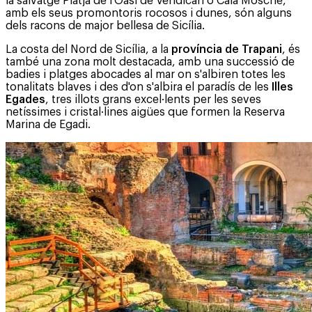
la salvatge Platja de l'Oasi de Vendicari o Cala Mosche,
amb els seus promontoris rocosos i dunes, són alguns
dels racons de major bellesa de Sicília.
La costa del Nord de Sicília, a la
província de Trapani
, és
també una zona molt destacada, amb una successió de
badies i platges abocades al mar on s'albiren totes les
tonalitats blaves i des d'on s'albira el paradís de les
Illes
Egades
, tres illots grans excel·lents per les seves
netíssimes i cristal·lines aigües que formen la Reserva
Marina de Egadi.