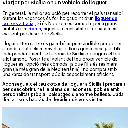
Viatjar per Sicília en un vehicle de lloguer
En general, la millor solució per recórrer el país transalpí
durant les vacances és fer-ho gaudint d’un
lloguer de
cotxes a Itàlia
.
Si és l'opció més còmoda per a grans
ciutats com
Roma
, aquesta necessitat és encara més
evident per descobrir Sicília.
Llogar el teu cotxe és gairebé imprescindible per poder
accedir a tots els meravellosos llocs que té amagats l'illa,
independentment de la zona de Sicília on tinguis el teu
allotjament. Posar-te al volant del teu propi vehicle de
lloguer és l'opció més còmoda, ja que l'illa és realment
gran (la més gran de la Mediterrània) i no compta amb
una xarxa de transport públic especialment eficient.
Aconsegueix el teu cotxe de lloguer a Sicília i prepara't
per descobrir una illa plena de raconets, pobles amb
personalitat pròpia i paisatges d'enorme bellesa. Cada
dia tan sols hauràs de decidir què vols visitar.