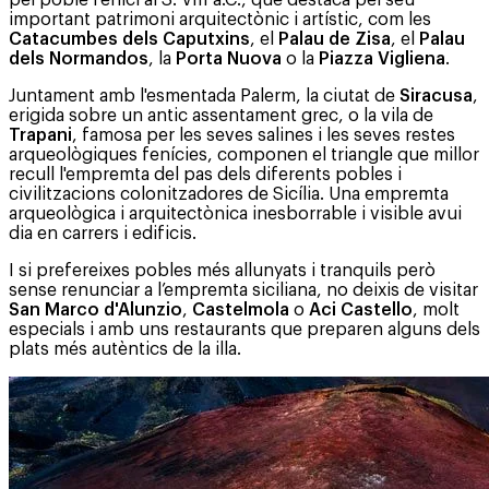
pel poble fenici al S. VIII a.C., que destaca pel seu
important patrimoni arquitectònic i artístic, com les
Catacumbes dels Caputxins
, el
Palau de Zisa
, el
Palau
dels Normandos
, la
Porta Nuova
o la
Piazza Vigliena
.
Juntament amb l'esmentada Palerm, la ciutat de
Siracusa
,
erigida sobre un antic assentament grec, o la vila de
Trapani
, famosa per les seves salines i les seves restes
arqueològiques fenícies, componen el triangle que millor
recull l'empremta del pas dels diferents pobles i
civilitzacions colonitzadores de Sicília. Una empremta
arqueològica i arquitectònica inesborrable i visible avui
dia en carrers i edificis.
I si prefereixes pobles més allunyats i tranquils però
sense renunciar a l’empremta siciliana, no deixis de visitar
San Marco d'Alunzio
,
Castelmola
o
Aci Castello
, molt
especials i amb uns restaurants que preparen alguns dels
plats més autèntics de la illa.