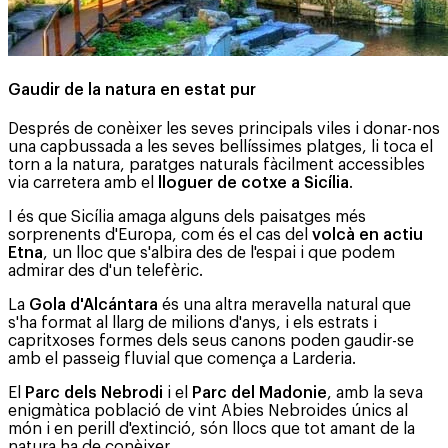
Gaudir de la natura en estat pur
Després de conèixer les seves principals viles i donar-nos
una capbussada a les seves bellíssimes platges, li toca el
torn a la natura, paratges naturals fàcilment accessibles
via carretera amb el
lloguer de cotxe a Sicília
.
I és que Sicília amaga alguns dels paisatges més
sorprenents d'Europa, com és el cas del
volcà en actiu
Etna
, un lloc que s'albira des de l'espai i que podem
admirar des d'un telefèric.
La
Gola d'Alcántara
és una altra meravella natural que
s'ha format al llarg de milions d'anys, i els estrats i
capritxoses formes dels seus canons poden gaudir-se
amb el passeig fluvial que comença a Larderia.
El
Parc dels Nebrodi
i el
Parc del Madonie
, amb la seva
enigmàtica població de vint Abies Nebroides únics al
món i en perill d'extinció, són llocs que tot amant de la
natura ha de conèixer.