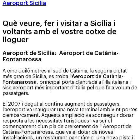
Aeroport Sicília
Què veure, fer i visitar a Sicília i
voltants amb el vostre cotxe de
lloguer
Aeroport de Sicília:
Aeroport de Catània-
Fontanarossa
A cinc quilòmetres al sud de Catània, la segona ciutat
més gran de Sicília, es troba l'
Aeroport de Catània-
Fontanarossa
, principal porta d'entrada a l'illa italiana i
sisè aeroport més important d'Itàlia pel que fa a volum de
passatgers.
El 2007 i degut al continu augment de passatgers,
l'aeroport va inaugurar una nova terminal amb vint portes
d'embarcament. Aquesta ampliació va aconseguir donar
resposta a les necessitats turístiques i va ser el
començament d'un pla de creixement de l' Aeroport de
Catània-Fontanarossa, que va el dotar de noves
instal·lacions, un restaurant panoràmic, una nova pista i