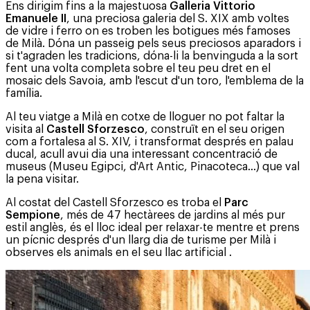
Ens dirigim fins a la majestuosa
Galleria Vittorio
Emanuele II
, una preciosa galeria del S. XIX amb voltes
de vidre i ferro on es troben les botigues més famoses
de Milà. Dóna un passeig pels seus preciosos aparadors i
si t'agraden les tradicions, dóna-li la benvinguda a la sort
fent una volta completa sobre el teu peu dret en el
mosaic dels Savoia, amb l'escut d'un toro, l'emblema de la
família.
Al teu viatge a Milà en cotxe de lloguer no pot faltar la
visita al
Castell Sforzesco
, construït en el seu origen
com a fortalesa al S. XIV, i transformat després en palau
ducal, acull avui dia una interessant concentració de
museus (Museu Egipci, d'Art Antic, Pinacoteca…) que val
la pena visitar.
Al costat del Castell Sforzesco es troba el
Parc
Sempione
, més de 47 hectàrees de jardins al més pur
estil anglès, és el lloc ideal per relaxar-te mentre et prens
un pícnic després d'un llarg dia de turisme per Milà i
observes els animals en el seu llac artificial .