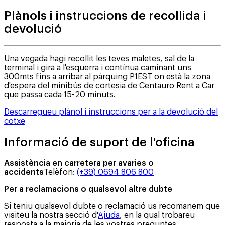
Plànols i instruccions de recollida i
devolució
Una vegada hagi recollit les teves maletes, sal de la
terminal i gira a l'esquerra i contínua caminant uns
300mts fins a arribar al pàrquing P1EST on està la zona
d'espera del minibús de cortesia de Centauro Rent a Car
que passa cada 15-20 minuts.
Descarregueu plànol i instruccions per a la devolució del
cotxe
Informació de suport de l'oficina
Assistència en carretera per avaries o
accidents
Telèfon
:
(+39) 0694 806 800
Per a reclamacions o qualsevol altre dubte
Si teniu qualsevol dubte o reclamació us recomanem que
visiteu la nostra secció d'
Ajuda
, en la qual trobareu
resposta a la majoria de les vostres preguntes.