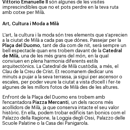
Vittorio Emanuelle II
són algunes de les visites
imprescindibles que no et pots perdre en la teva ruta
amb cotxe per Milà.
Art, Cultura i Moda a Milà
L'art, la cultura i la moda són tres elements que s'aprecien
a la ciutat de Milà a cada pas que dónes. Passejar per la
Plaça del Duomo
, tant de dia com de nit, serà sempre un
bell espectacle quan ens trobem davant de la
Catedral
de Milà,
una de les més grans del món, en la qual
conviuen en plena harmonia diferents estils
arquitectònics. La Catedral de Milà custòdia, a més, el
Clau de la Creu de Crist. Et recomanem dedicar uns
minuts a pujar a la seva terrassa, ja sigui per ascensor o
escales, per poder veure la ciutat a vista d'ocell i fer-te
algunes de les millors fotos de Milà des de les altures.
Enfront de la Plaça del Duomo ens trobem amb
l'encantadora
Piazza Mercanti
, un dels racons més
acollidors de Milà, ja que conserva intacte el seu valor
històric. En ella, podem trobar edificis tan bonics com el
Palazzo della Ragione, la Loggia degli Ossi, Palazzo delle
Scuole Palatine o la Casa dei Panigarola.