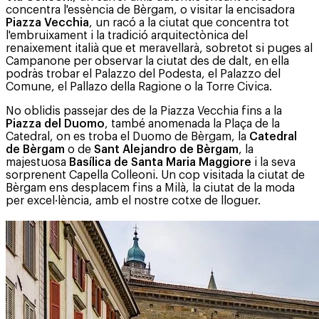
concentra l'essència de Bèrgam, o visitar la encisadora
Piazza Vecchia
, un racó a la ciutat que concentra tot
l'embruixament i la tradició arquitectònica del
renaixement italià que et meravellarà, sobretot si puges al
Campanone per observar la ciutat des de dalt, en ella
podràs trobar el Palazzo del Podesta, el Palazzo del
Comune, el Pallazo della Ragione o la Torre Civica.
No oblidis passejar des de la Piazza Vecchia fins a la
Piazza del Duomo
, també anomenada la Plaça de la
Catedral, on es troba el Duomo de Bèrgam, la
Catedral
de Bèrgam
o de
Sant Alejandro de Bèrgam
, la
majestuosa
Basílica de Santa Maria Maggiore
i la seva
sorprenent Capella Colleoni. Un cop visitada la ciutat de
Bèrgam ens desplacem fins a Milà, la ciutat de la moda
per excel·lència, amb el nostre cotxe de lloguer.