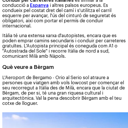
Conduir per carreteres italianes
és similar a la
conducció a
Espanya
i altres països europeus. Es
condueix pel costat dret del camí i s'utilitza el carril
esquerre per avançar, l'ús del cinturó de seguretat és
obligatori, així com portar el permís de conduir
internacional.
Itàlia té una extensa xarxa d'autopistes, encara que es
poden emprar camins secundaris i conduir per carreteres
gratuïtes. L'Autopista principal és coneguda com A1 o
"Autostrada del Sole" i recorre Itàlia de nord a sud,
comunicant Milà amb Nàpols.
Què veure a Bèrgam
L'Aeroport de Bergamo - Orio al Serio sol atraure a
persones que viatgen amb vols lowcost per començar el
seu recorregut a Itàlia des de Milà, encara que la ciutat de
Bèrgam, de per si, té una gran riquesa cultural i
arquitectònica. Val la pena descobrir Bèrgam amb el teu
cotxe de lloguer.