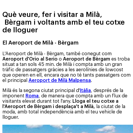
Què veure, fer i visitar a Milà,
Bèrgam i voltants amb el teu cotxe
de lloguer
El Aeroport de Milà - Bèrgam
L'Aeroport de Milà - Bèrgam, també conegut com
Aeroport d'Orio al Serio
o
Aeroport de Bèrgam
es troba
situat a tan sols 45 min. de Milà i compta amb un gran
tràfic de passatgers gràcies a les aerolínies de lowcost
que operen en ell, encara que no té tants passatgers com
el principal
Aeroport de Milà Malpensa
.
Milà és la segona ciutat principal d'
Itàlia
, després de la
imponent
Roma
, de manera que compta amb un flux de
visitants elevat durant tot l'any.
Lloga el teu cotxe a
l'Aeroport de Bèrgam i desplaça't a Milà,
la ciutat de la
moda, amb total independència amb el teu vehicle de
lloguer.