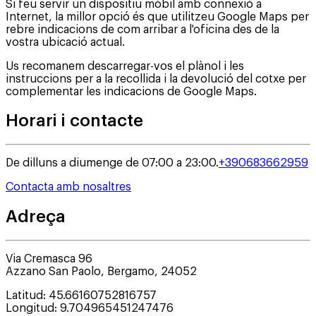
Si feu servir un dispositiu mòbil amb connexió a
Internet, la millor opció és que utilitzeu Google Maps per
rebre indicacions de com arribar a l'oficina des de la
vostra ubicació actual.
Us recomanem descarregar-vos el plànol i les
instruccions per a la recollida i la devolució del cotxe per
complementar les indicacions de Google Maps.
Horari i contacte
De dilluns a diumenge de 07:00 a 23:00.
+390683662959
Contacta amb nosaltres
Adreça
Via Cremasca 96
Azzano San Paolo
,
Bergamo
,
24052
Latitud
:
45.66160752816757
Longitud
:
9.704965451247476