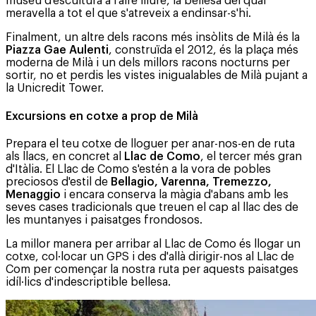
museu d'escultura a l'aire lliure, la bellesa del qual
meravella a tot el que s'atreveix a endinsar-s'hi.
Finalment, un altre dels racons més insòlits de Milà és la
Piazza Gae Aulenti
, construïda el 2012, és la plaça més
moderna de Milà i un dels millors racons nocturns per
sortir, no et perdis les vistes inigualables de Milà pujant a
la Unicredit Tower.
Excursions en cotxe a prop de Milà
Prepara el teu cotxe de lloguer per anar-nos-en de ruta
als llacs, en concret al
Llac de Como
, el tercer més gran
d'Itàlia. El Llac de Como s'estén a la vora de pobles
preciosos d'estil de
Bellagio, Varenna, Tremezzo,
Menaggio
i encara conserva la màgia d'abans amb les
seves cases tradicionals que treuen el cap al llac des de
les muntanyes i paisatges frondosos.
La millor manera per arribar al Llac de Como és llogar un
cotxe, col·locar un GPS i des d'allà dirigir-nos al Llac de
Com per començar la nostra ruta per aquests paisatges
idíl·lics d'indescriptible bellesa.