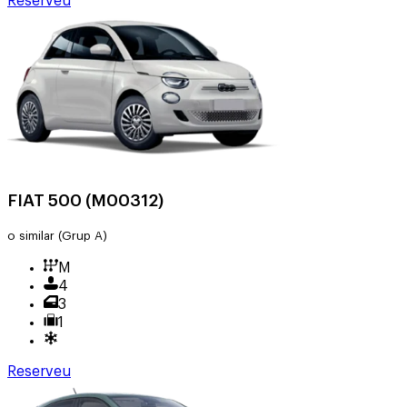
Reserveu
FIAT 500 (M00312)
o similar
(Grup A)
M
4
3
1
Reserveu