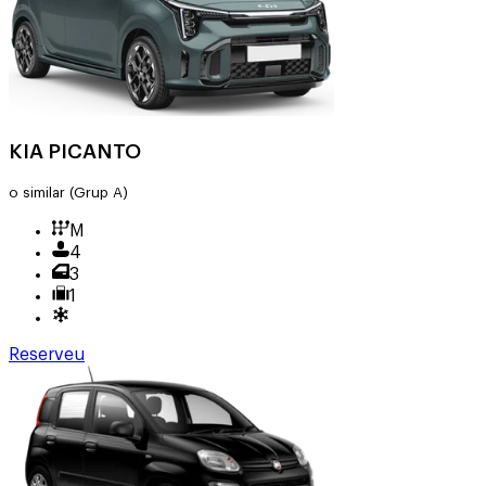
KIA PICANTO
o similar
(Grup A)
M
4
3
1
Reserveu