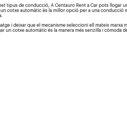
st tipus de conducció, A Centauro Rent a Car pots llogar un 
un cotxe automàtic és la millor opció per a una conducció m
a.
gatge i deixar que el mecanisme seleccioni ell mateix marxa 
ogar un cotxe automàtic és la manera més senzilla i còmoda d