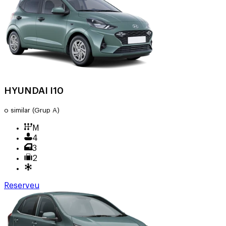
HYUNDAI I10
o similar
(Grup A)
M
4
3
2
Reserveu