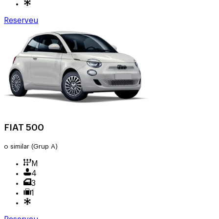
Reserveu
FIAT 500
o similar
(Grup A)
M
4
3
1