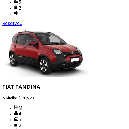
5
2
Reserveu
FIAT PANDINA
o similar
(Grup A)
M
4
5
2