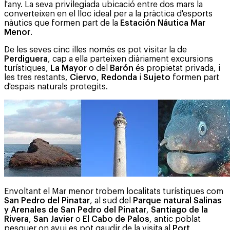
l'any. La seva privilegiada ubicació entre dos mars la
converteixen en el lloc ideal per a la pràctica d'esports
nàutics que formen part de la
Estación Náutica Mar
Menor
.
De les seves cinc illes només es pot visitar la de
Perdiguera
, cap a ella parteixen diàriament excursions
turístiques,
La Mayor
o del
Barón
és propietat privada, i
les tres restants,
Ciervo
,
Redonda
i
Sujeto
formen part
d'espais naturals protegits.
Envoltant el Mar menor trobem localitats turístiques com
San Pedro del Pinatar
, al sud del
Parque natural Salinas
y Arenales de San Pedro del Pinatar
,
Santiago de la
Rivera
,
San Javier
o
El Cabo de Palos
, antic poblat
pesquer on avui es pot gaudir de la visita al
Port