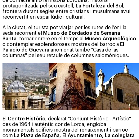
de contacte amb la història Lorquina, historia
protagonitzada pel seu castell,
La Fortaleza del Sol
,
frontera durant segles entre cristians i musulmans avui
reconvertit en espai lúdic i cultural.
A la ciutat, el turista pot viatjar per les rutes de l'or i la
seda recorrent el
Museo de Bordados de Semana
Santa
, tornar enrere en el temps al
Museo Arqueológico
o contemplar esplendoroses mostres del barroc a
El
Palacio de Guevara
anomenat també "Casa de las
columnas" pel seu retaule de columnes salomòniques.
El
Centre Històric
, declarat "Conjunt Històric - Artístic"
des de 1964 i autèntic cor de Lorca, engloba
monumentals edificis mostra del renaixement i barroc
com
La Plaza de España, El Ayuntamiento, La colegiata