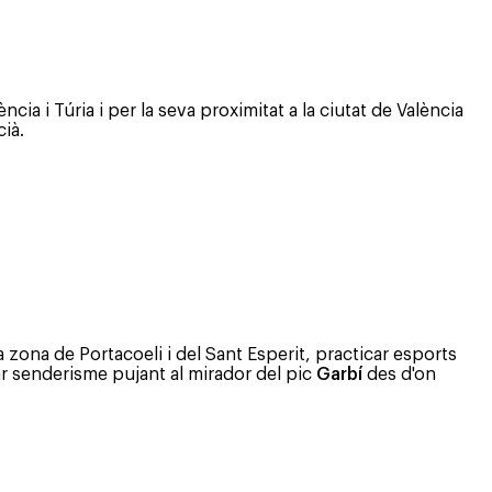
cia i Túria i per la seva proximitat a la ciutat de València
ià.
a zona de Portacoeli i del Sant Esperit, practicar esports
r senderisme pujant al mirador del pic
Garbí
des d'on