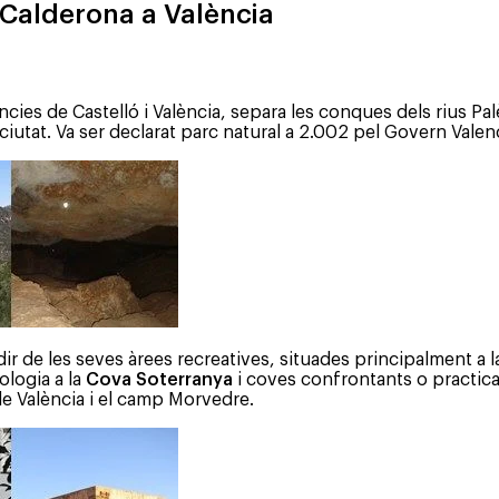
 Calderona a València
cies de Castelló i València, separa les conques dels rius Palèn
iutat. Va ser declarat parc natural a 2.002 pel Govern Valenc
ir de les seves àrees recreatives, situades principalment a l
eologia a la
Cova Soterranya
i coves confrontants o practica
e València i el camp Morvedre.