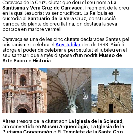
Caravaca de la Cruz, ciutat que deu el seu nom a
La
Santísima y Vera Cruz de Caravaca
, fragment de la creu
en la qual Jesucrist va ser crucificat. La Relíquia es
custodia al
Santuario de la Vera Cruz
, construcció
barroca de planta de creu llatina, on destaca la seva
portada en marbre vermell.
Caravaca és una de les cinc ciutats declarades Santes pel
cristianisme i celebra el
Any Jubilar
des de 1998. Això li
atorga el poder de celebrar a perpetuïtat el jubileu en el
seu santuari que a més disposa d'un nodrit
Museo de
Arte Sacro e Historia
.
Altres tresors de la ciutat són
La Iglesia de la Soledad
,
ara convertida en
Museu Arqueològic
,
La Iglesia de la
Purísima Concepción
o
El Templete de la Santa Cruz
,