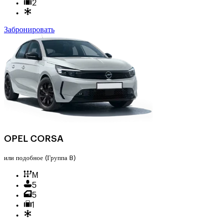
2
Забронировать
OPEL CORSA
или подобное
(Группа B)
M
5
5
1