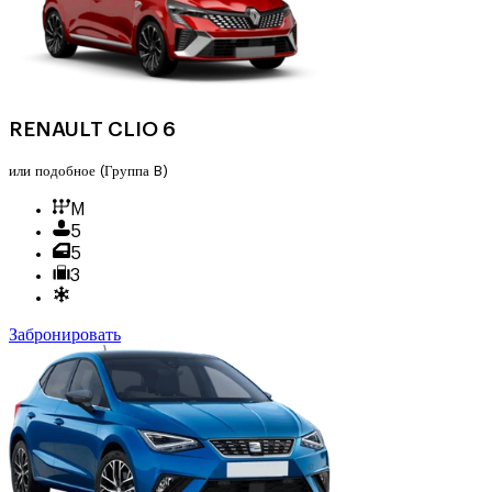
RENAULT CLIO 6
или подобное
(Группа B)
M
5
5
3
Забронировать