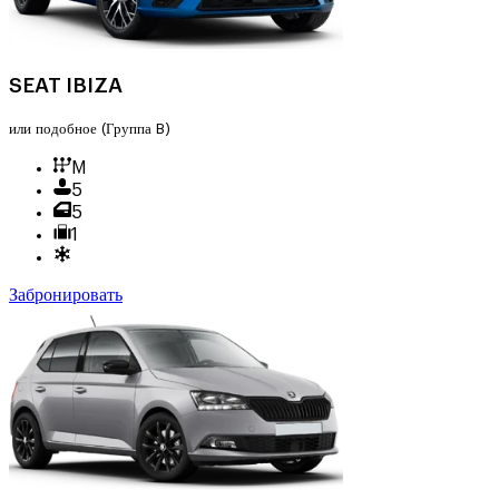
SEAT IBIZA
или подобное
(Группа B)
M
5
5
1
Забронировать