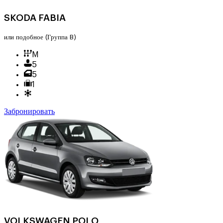
SKODA FABIA
или подобное
(Группа B)
M
5
5
1
Забронировать
VOLKSWAGEN POLO