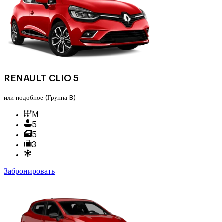
RENAULT CLIO 5
или подобное
(Группа B)
M
5
5
3
Забронировать