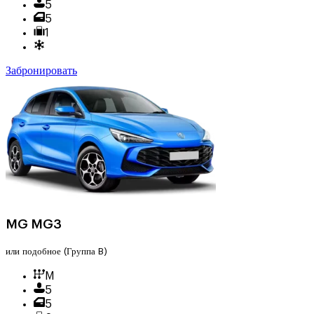
5
5
1
Забронировать
MG MG3
или подобное
(Группа B)
M
5
5