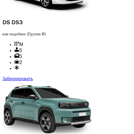
DS DS3
или подобное
(Группа B)
M
5
5
2
Забронировать