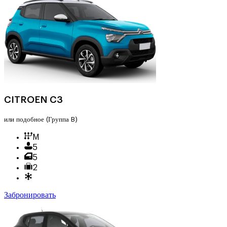
CITROEN C3
или подобное
(Группа B)
M
5
5
2
Забронировать