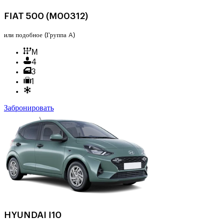
FIAT 500 (M00312)
или подобное
(Группа A)
M
4
3
1
Забронировать
HYUNDAI I10