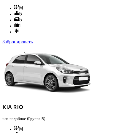
M
5
5
1
Забронировать
KIA RIO
или подобное
(Группа B)
M