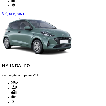
2
Забронировать
HYUNDAI I10
или подобное
(Группа A1)
M
5
5
1