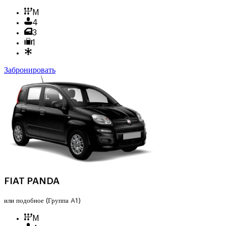
M
4
3
1
Забронировать
FIAT PANDA
или подобное
(Группа A1)
M