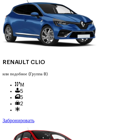
RENAULT CLIO
или подобное
(Группа B)
M
5
5
2
Забронировать