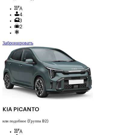
A
4
3
2
Забронировать
KIA PICANTO
или подобное
(Группа B2)
A