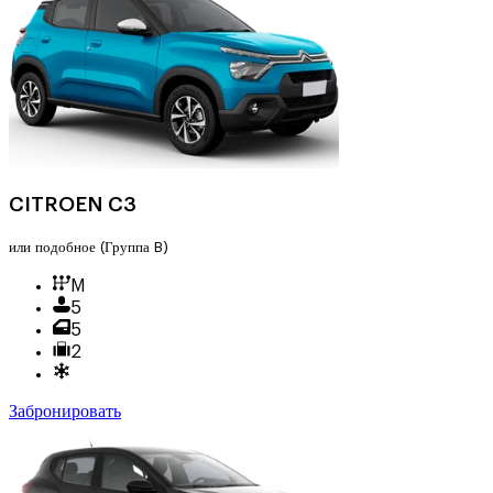
CITROEN C3
или подобное
(Группа B)
M
5
5
2
Забронировать