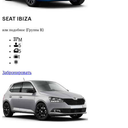
SEAT IBIZA
или подобное
(Группа B)
M
5
5
1
Забронировать