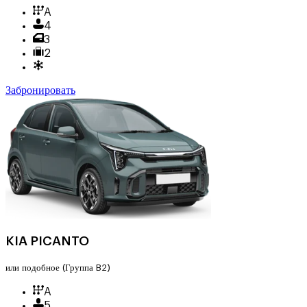
A
4
3
2
Забронировать
KIA PICANTO
или подобное
(Группа B2)
A
5