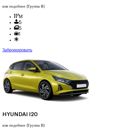
или подобное
(Группа B)
M
5
5
1
Забронировать
HYUNDAI I20
или подобное
(Группа B)