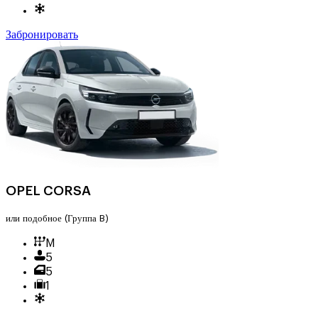
Забронировать
OPEL CORSA
или подобное
(Группа B)
M
5
5
1