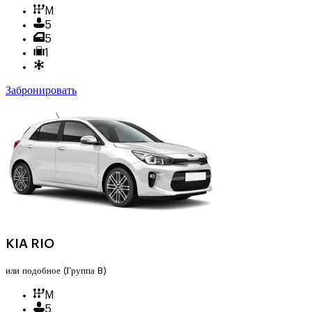
M
5
5
1
Забронировать
KIA RIO
или подобное
(Группа B)
M
5