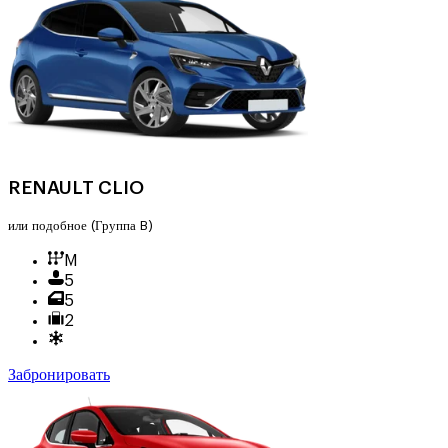
RENAULT CLIO
или подобное
(Группа B)
M
5
5
2
Забронировать