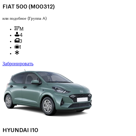
FIAT 500 (M00312)
или подобное
(Группа A)
M
4
3
1
Забронировать
HYUNDAI I10