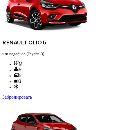
RENAULT CLIO 5
или подобное
(Группа B)
M
5
5
3
Забронировать