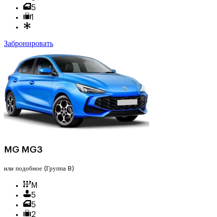
5
1
Забронировать
MG MG3
или подобное
(Группа B)
M
5
5
2