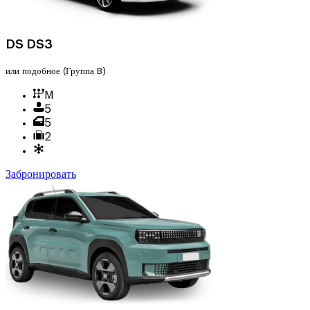
DS DS3
или подобное
(Группа B)
M
5
5
2
Забронировать