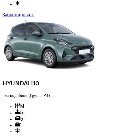
Забронировать
HYUNDAI I10
или подобное
(Группа A1)
M
5
5
1