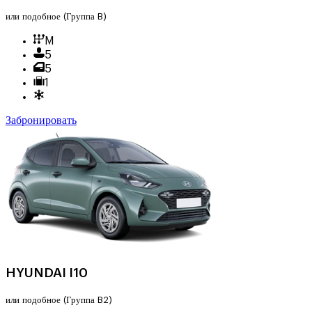
или подобное
(Группа B)
M
5
5
1
Забронировать
HYUNDAI I10
или подобное
(Группа B2)