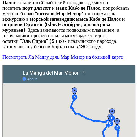
Палос
- старинный рыбацкий городок, где можно
посетить
порт для яхт
и
маяк Кабо де Палос
, попробовать
местное блюдо
"котелок Мар Менор"
или поехать на
экскурсию в
морской заповедник мыса Кабо де Палос и
островов Ормигас (Islas Hormigas, или острова
муравьев)
. Здесь занимаются подводным плаванием, а
ныряльщики-профессионалы могут даже увидеть
остатки
"Эль Сирио" (Sirio)
- итальянского парохода,
затонувшего у берегов Картахены в 1906 году.
Посмотреть Ла Мангу дель Мар Менор на большой карте