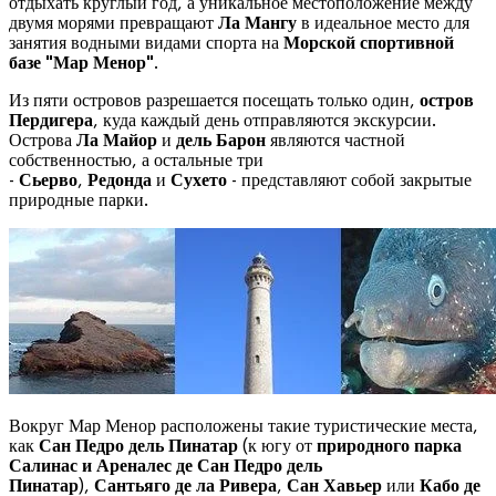
отдыхать круглый год, а уникальное местоположение между
двумя морями превращают
Ла Мангу
в идеальное место для
занятия водными видами спорта на
Морской спортивной
базе "Мар Менор"
.
Из пяти островов разрешается посещать только один,
остров
Пердигера
, куда каждый день отправляются экскурсии.
Острова
Ла Майор
и
дель Барон
являются частной
собственностью, а остальные три
-
Сьерво
,
Редонда
и
Сухето
- представляют собой закрытые
природные парки.
Вокруг Мар Менор расположены такие туристические места,
как
Сан Педро дель Пинатар
(к югу от
природного парка
Салинас и Ареналес де Сан Педро дель
Пинатар
),
Сантьяго де ла Ривера
,
Сан Хавьер
или
Кабо де