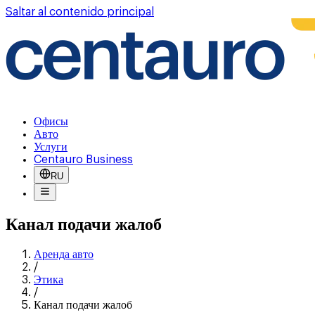
Saltar al contenido principal
Офисы
Авто
Услуги
Centauro Business
RU
Канал подачи жалоб
Аренда авто
/
Этика
/
Канал подачи жалоб