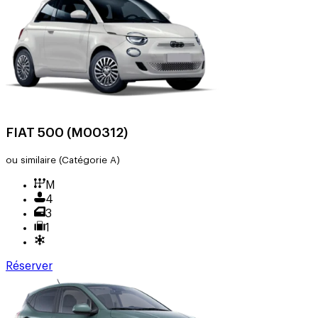
FIAT 500 (M00312)
ou similaire
(Catégorie A)
M
4
3
1
Réserver