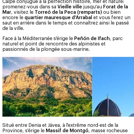
Calpe conjugue à la perfection histoire, mer et nature:
promenez-vous dans sa
Vieille ville
jusqu'au
Forat de la
Mar
, visitez le
Torreó de la Peca (remparts)
ou bien
encore le
quartier mauresque d'Arrabal
et vous ferez un
saut en arrière dans le temps et connaîtrez ainsi le passé
de la ville.
Face à la Méditerranée s'érige le
Peñón de Ifach
, parc
naturel et point de rencontre des alpinistes et
passionnés de la plongée sous-marine.
Situé entre Denia et Jávea, à l'extrême nord-est de la
Province, s'érige le
Massif de Montgó
, masse rocheuse