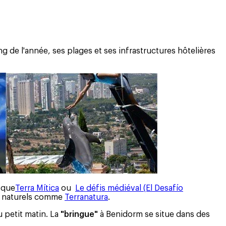
ng de l'année, ses plages et ses infrastructures hôtelières
s que
Terra Mítica
ou
Le défis médiéval (El Desafío
s naturels comme
Terranatura
.
u petit matin. La
"bringue"
à Benidorm se situe dans des