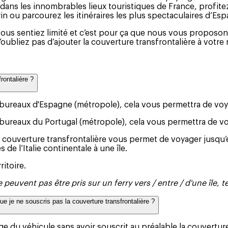
us dans les innombrables lieux touristiques de France, profi
n ou parcourez les itinéraires les plus spectaculaires d’Es
us sentiez limité et c’est pour ça que nous vous proposons
ubliez pas d’ajouter la couverture transfrontalière à votre ré
rontalière ?
nos bureaux d'Espagne (métropole), cela vous permettra de v
os bureaux du Portugal (métropole), cela vous permettra de 
otre couverture transfrontalière vous permet de voyager jusqu
de l’Italie continentale à une île.
ritoire.
 peuvent pas être pris sur un ferry vers / entre / d'une île, t
 que je ne souscris pas la couverture transfrontalière ?
du véhicule sans avoir souscrit au préalable la couverture t