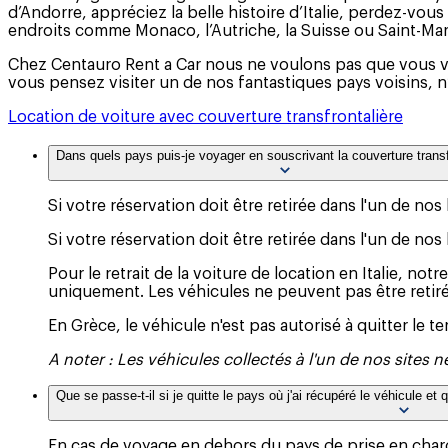
d’Andorre, appréciez la belle histoire d’Italie, perdez-vo
endroits comme Monaco, l’Autriche, la Suisse ou Saint-Mari
Chez Centauro Rent a Car nous ne voulons pas que vous vo
vous pensez visiter un de nos fantastiques pays voisins, n’o
Location de voiture avec couverture transfrontalière
Dans quels pays puis-je voyager en souscrivant la couverture transf
Si votre réservation doit être retirée dans l'un de 
Si votre réservation doit être retirée dans l'un de n
Pour le retrait de la voiture de location en Italie, n
uniquement. Les véhicules ne peuvent pas être retirés 
En Grèce, le véhicule n'est pas autorisé à quitter le ter
A noter : Les véhicules collectés à l'un de nos sites ne
Que se passe-t-il si je quitte le pays où j'ai récupéré le véhicule et
En cas de voyage en dehors du pays de prise en charge 