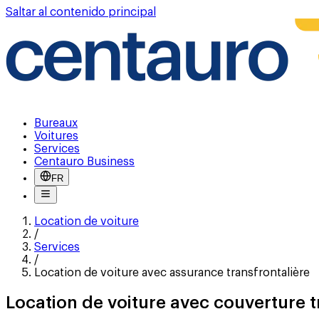
Saltar al contenido principal
Bureaux
Voitures
Services
Centauro Business
FR
Location de voiture
/
Services
/
Location de voiture avec assurance transfrontalière
Location de voiture avec couverture t