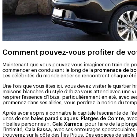
Comment pouvez-vous profiter de votr
Maintenant que vous pouvez vous imaginer en train de prof
commencer en conduisant le long de la
promenade de bor
Les célébrités du monde entier se rencontrent chaque été
Une fois que vous êtes ici, vous devez visiter le quartier 
maisons blanches du style d’Ibiza vous attend avec une vue 
respirer l’essence d’Ibiza, particulièrement en été, avec s
promenez dans ses allées, vous perdrez la notion du temp
Après avoir appris à connaître la capitale fascinante de l’î
unes de ses
baies paradisiaques
.
Platges de Comte
, ave
« belles personnes »,
Cala Xarraca
, pour faire de la plon
l’intimité,
Cala Bassa,
avec ses entourages spectaculaires o
trouverez sur la côte des Îles Pitius. Des espaces de sable