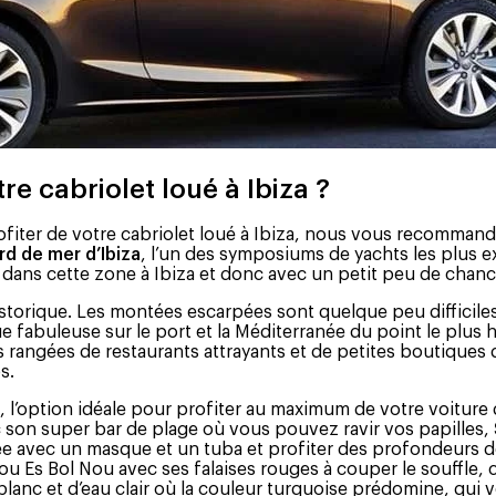
e cabriolet loué à Ibiza ?
iter de votre cabriolet loué à Ibiza, nous vous recommandon
d de mer d’Ibiza
, l’un des symposiums de yachts les plus exc
 dans cette zone à Ibiza et donc avec un petit peu de chan
historique. Les montées escarpées sont quelque peu difficiles
fabuleuse sur le port et la Méditerranée du point le plus ha
es rangées de restaurants attrayants et de petites boutiques
s.
le, l’option idéale pour profiter au maximum de votre voiture
c son super bar de plage où vous pouvez ravir vos papilles,
gée avec un masque et un tuba et profiter des profondeurs d
u Es Bol Nou avec ses falaises rouges à couper le souffle, 
 blanc et d’eau clair où la couleur turquoise prédomine, qui