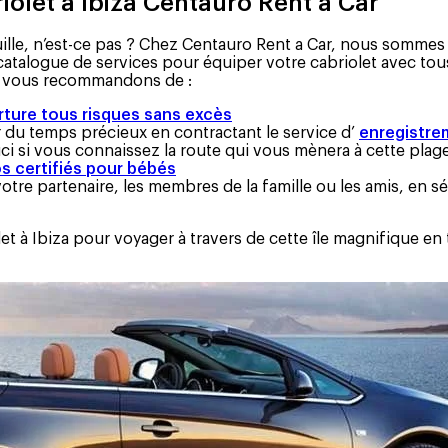
iolet à Ibiza Centauro Rent a Car
uille, n’est-ce pas ? Chez Centauro Rent a Car, nous sommes
alogue de services pour équiper votre cabriolet avec tous 
us vous recommandons de :
ture tous risques sans excès
er du temps précieux en contractant le service d’
enregistre
uci si vous connaissez la route qui vous mènera à cette plag
s certifiés pour bébés
otre partenaire, les membres de la famille ou les amis, en sé
t à Ibiza pour voyager à travers de cette île magnifique en 