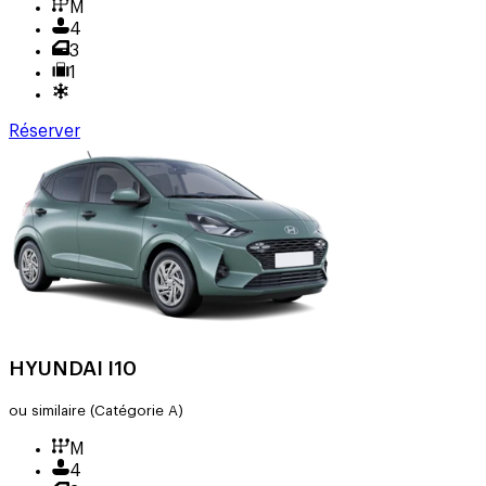
M
4
3
1
Réserver
HYUNDAI I10
ou similaire
(Catégorie A)
M
4