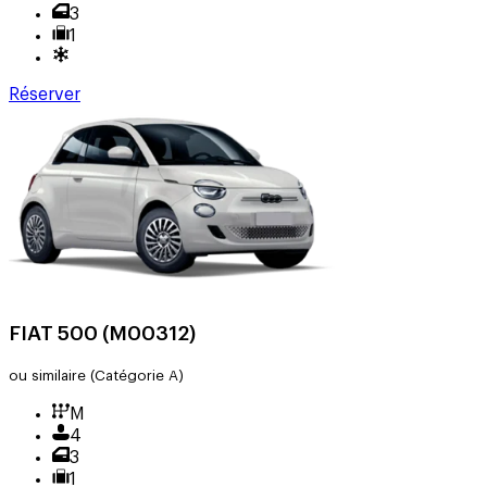
3
1
Réserver
FIAT 500 (M00312)
ou similaire
(Catégorie A)
M
4
3
1